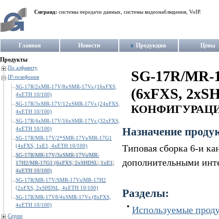
Сигранд:
системы передачи данных, системы видеонаблюдения, VoIP.
Главная
Новости
Продукция
Цены
Продукты
По алфавиту
SG-17R/MR-
IP-телефония
SG-17R/2xMR-17V/8xSMR-17Vs (16xFXS,
(6xFXS, 2xS
4xETH 10/100)
SG-17R/3xMR-17V/12xSMR-17Vs (24xFXS,
КОНФИГУРАЦИ
4xETH 10/100)
SG-17R/4xMR-17V/16xSMR-17Vs (32xFXS,
Назначение проду
4xETH 10/100)
SG-17R/MR-17V/2*SMR-17Vs/MR-17G1
(4xFXS, 1xE1, 4xETH 10/100)
Типовая сборка 6-и ка
SG-17R/MR-17V/3xSMR-17Vs/MR-
дополнительными инт
17H2/MR-17G1 (6xFXS, 2xSHDSL, 1xE1,
4xETH 10/100)
SG-17R/MR-17V/SMR-17Vs/MR-17H2
(2xFXS, 2xSHDSL, 4xETH 10/100)
Разделы:
SG-17R/MR-17V8/4xSMR-17Vs (8xFXS,
4xETH 10/100)
Используемые проду
Серии