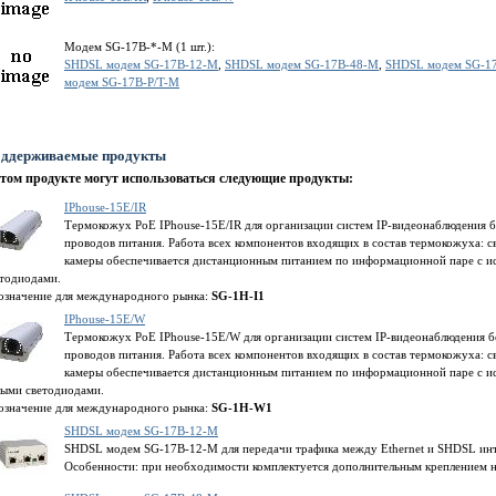
Модем SG-17B-*-M (1 шт.):
SHDSL модем SG-17B-12-M
,
SHDSL модем SG-17B-48-M
,
SHDSL модем SG-1
модем SG-17B-P/T-M
ддерживаемые продукты
этом продукте могут использоваться следующие продукты:
IPhouse-15E/IR
Термокожух PoE IPhouse-15E/IR для организации систем IP-видеонаблюдения 
проводов питания. Работа всех компонентов входящих в состав термокожуха: св
камеры обеспечивается дистанционным питанием по информационной паре с и
етодиодами.
означение для международного рынка:
SG-1H-I1
IPhouse-15E/W
Термокожух PoE IPhouse-15E/W для организации систем IP-видеонаблюдения б
проводов питания. Работа всех компонентов входящих в состав термокожуха: св
камеры обеспечивается дистанционным питанием по информационной паре с ис
лыми светодиодами.
означение для международного рынка:
SG-1H-W1
SHDSL модем SG-17B-12-M
SHDSL модем SG-17B-12-M для передачи трафика между Ethernet и SHDSL инт
Особенности: при необходимости комплектуется дополнительным креплением н