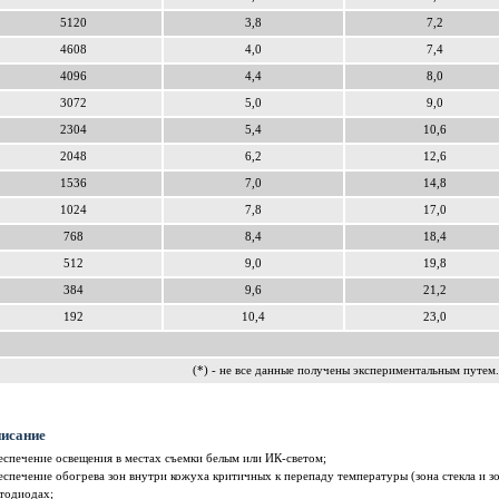
5120
3,8
7,2
4608
4,0
7,4
4096
4,4
8,0
3072
5,0
9,0
2304
5,4
10,6
2048
6,2
12,6
1536
7,0
14,8
1024
7,8
17,0
768
8,4
18,4
512
9,0
19,8
384
9,6
21,2
192
10,4
23,0
(*) - не все данные получены экспериментальным путем.
исание
спечение освещения в местах съемки белым или ИК-светом;
спечение обогрева зон внутри кожуха критичных к перепаду температуры (зона стекла и зо
тодиодах;