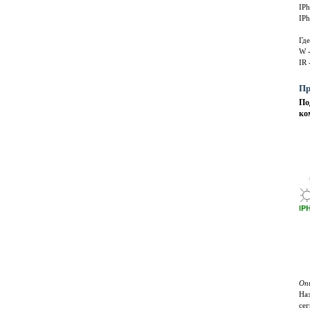
IP
IPh
Где
W -
IR
Пр
По
ко
Оп
Наз
сег