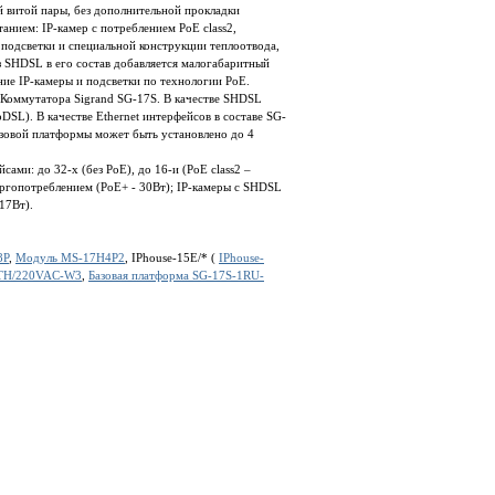
 витой пары, без дополнительной прокладки
нием: IP-камер с потреблением PoE class2,
подсветки и специальной конструкции теплоотвода,
 SHDSL в его состав добавляется малогабаритный
е IP-камеры и подсветки по технологии PoE.
оммутатора Sigrand SG-17S. В качестве SHDSL
SL). В качестве Ethernet интерфейсов в составе SG-
азовой платформы может быть установлено до 4
ами: до 32-х (без PoE), до 16-и (PoE class2 –
нергопотреблением (PoE+ - 30Вт); IP-камеры с SHDSL
 17Вт).
8P
,
Модуль MS-17H4P2
, IPhouse-15E/* (
IPhouse-
ETH/220VAC-W3
,
Базовая платформа SG-17S-1RU-