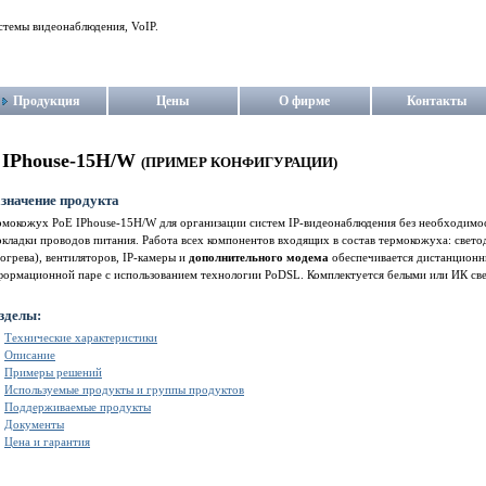
стемы видеонаблюдения, VoIP.
Продукция
Цены
О фирме
Контакты
IPhouse-15H/W
(ПРИМЕР КОНФИГУРАЦИИ)
значение продукта
рмокожух PoE IPhouse-15H/W для организации систем IP-видеонаблюдения без необходимо
кладки проводов питания. Работа всех компонентов входящих в состав термокожуха: свет
огрева), вентиляторов, IP-камеры и
дополнительного модема
обеспечивается дистанционн
формационной паре с использованием технологии PoDSL. Комплектуется белыми или ИК св
зделы:
Технические характеристики
Описание
Примеры решений
Используемые продукты и группы продуктов
Поддерживаемые продукты
Документы
Цена и гарантия