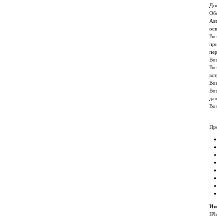
Доп
Об
Ав
ос
Во
при
пер
Воз
Воз
вс
Во
Во
дал
Во
Пр
Ин
IPh