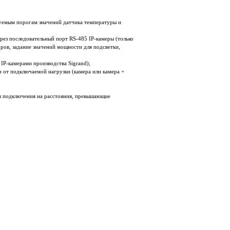
уемым порогам значений датчика температуры и
ез последовательный порт RS-485 IP-камеры (только
оров, задание значений мощности для подсветки,
IP-камерами производства Sigrand);
 от подключаемой нагрузки (камера или камера +
я подключения на расстояния, превышающие