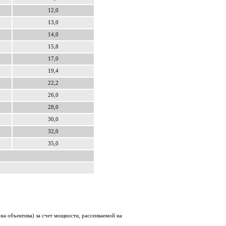
12,0
13,0
14,0
15,8
17,0
19,4
22,2
26,0
28,0
30,0
32,0
35,0
на объектива) за счет мощности, рассеиваемой на