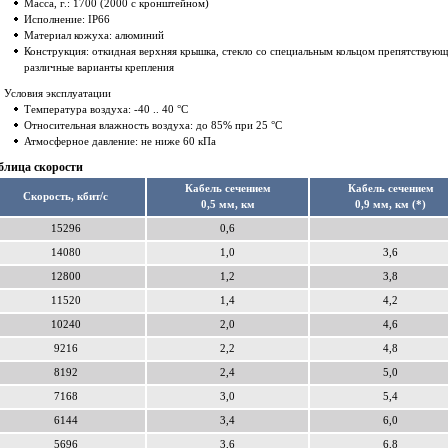
Масса, г.: 1700 (2000 с кронштейном)
Исполнение: IP66
Материал кожуха: алюминий
Конструкция: откидная верхняя крышка, стекло со специальным кольцом препятствующе
различные варианты крепления
Условия эксплуатации
Температура воздуха: -40 .. 40 °С
Относительная влажность воздуха: до 85% при 25 °С
Атмосферное давление: не ниже 60 кПа
блица скорости
Кабель сечением
Кабель сечением
Скорость, кбит/с
0,5 мм, км
0,9 мм, км (*)
15296
0,6
14080
1,0
3,6
12800
1,2
3,8
11520
1,4
4,2
10240
2,0
4,6
9216
2,2
4,8
8192
2,4
5,0
7168
3,0
5,4
6144
3,4
6,0
5696
3,6
6,8