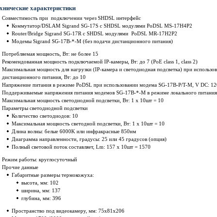
хнические характеристики
Совместимость при подключении через SHDSL интерфейс
Коммутатор/DSLAM Sigrand SG-17S с SHDSL модулями PoDSL MS-17H4P2
Router/Bridge Sigrand SG-17R с SHDSL модулями PoDSL MR-17H2P2
Модемы Sigrand SG-17B-*-M (без подачи дистанционного питания)
Потребляемая мощность, Вт: не более 15
Рекомендованная мощность подключаемой IP-камеры, Вт: до 7 (PoE class 1, class 2)
Максимальная мощность для нагрузки (IP-камера и светодиодная подсветка) при использ
дистанционного питания, Вт: до 10
Напряжение питания в режиме PoDSL при использовании модема SG-17B-P/T-M, V DC: 12
Поддерживаемые напряжения питания модемов SG-17B-*-M в режиме локального питания, 
Максимальная мощность светодиодной подсветки, Вт: 1 x 10шт = 10
Параметры светодиодной подсветки
Количество светодиодов: 10
Максимальная мощность светодной подсветки, Вт: 1 x 10шт = 10
Длина волны: белые 6000K или инфракрасные 850нм
Диаграмма направленности, градусы: 25 или 45 градусов (опция)
Полный световой поток составляет, Lm: 157 x 10шт = 1570
Режим работы: круглосуточный
Прочие данные
Габаритные размеры термокожуха:
высота, мм: 102
ширина, мм: 137
глубина, мм: 396
Пространство под видеокамеру, мм: 75x81x206