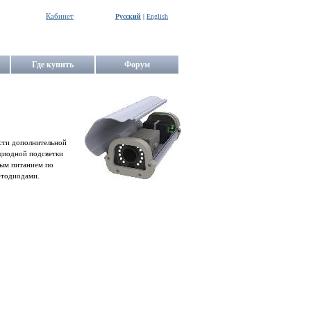
Кабинет
Русский
|
English
Где купить
Форум
сти дополнительной
одиодной подсветки
ым питанием по
етодиодами.