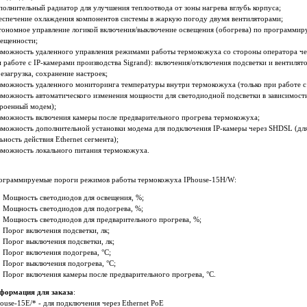
олнительный радиатор для улучшения теплоотвода от зоны нагрева вглубь корпуса;
еспечение охлаждения компонентов системы в жаркую погоду двумя вентиляторами;
тономное управление логикой включения/выключение освещения (обогрева) по программир
вещенности;
зможность удаленного управления режимами работы термокожуха со стороны оператора чер
 работе с IP-камерами производства Sigrand): включения/отключения подсветки и вентилят
езагрузка, сохранение настроек;
можность удаленного мониторинга температуры внутри термокожуха (только при работе с 
можность автоматического изменения мощности для светодиодной подсветки в зависимости
троенный модем);
зможность включения камеры после предварительного прогрева термокожуха;
зможность дополнительной установки модема для подключения IP-камеры через SHDSL (дл
ьность действия Ethernet сегмента);
зможность локального питания термокожуха.
ограммируемые пороги режимов работы термокожуха IPhouse-15H/W:
Мощность светодиодов для освещения, %;
Мощность светодиодов для подогрева, %;
Мощность светодиодов для предварительного прогрева, %;
Порог включения подсветки, лк;
Порог выключения подсветки, лк;
Порог включения подогрева, °C;
Порог выключения подогрева, °C;
Порог включения камеры после предварительного прогрева, °C.
формация для заказа
:
ouse-15E/* - для подключения через Ethernet PoE