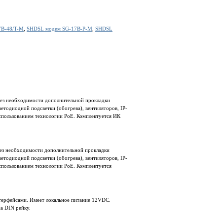
7B-48/T-M
,
SHDSL модем SG-17B-P-M
,
SHDSL
без необходимости дополнительной прокладки
етодиодной подсветки (обогрева), вентиляторов, IP-
спользованием технологии PoE. Комплектуется ИК
ез необходимости дополнительной прокладки
етодиодной подсветки (обогрева), вентиляторов, IP-
пользованием технологии PoE. Комплектуется
ерфейсами. Имеет локальное питание 12VDC.
а DIN рейку.