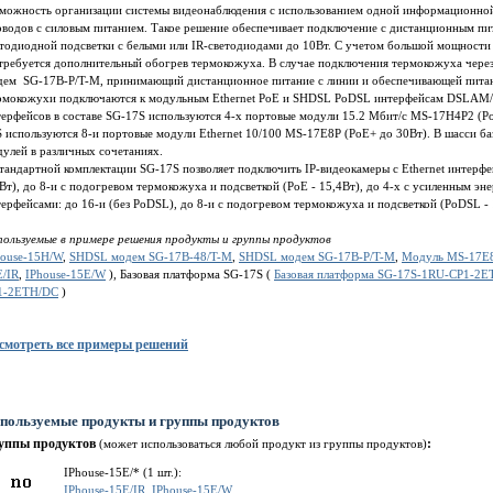
зможность организации системы видеонаблюдения с использованием одной информационной
водов с силовым питанием. Такое решение обеспечивает подключение с дистанционным пита
тодиодной подсветки с белыми или IR-светодиодами до 10Вт. С учетом большой мощности 
требуется дополнительный обогрев термокожуха. В случае подключения термокожуха через
дем SG-17B-P/T-M, принимающий дистанционное питание с линии и обеспечивающей питани
рмокожухи подключаются к модульным Ethernet PoE и SHDSL PoDSL интерфейсам DSLAM/К
ерфейсов в составе SG-17S используются 4-х портовые модули 15.2 Мбит/c MS-17H4P2 (PoD
 используются 8-и портовые модули Ethernet 10/100 MS-17E8P (PoE+ до 30Вт). В шасси б
дулей в различных сочетаниях.
тандартной комплектации SG-17S позволяет подключить IP-видеокамеры с Ethernet интерфейс
Вт), до 8-и с подогревом термокожуха и подсветкой (PoE - 15,4Вт), до 4-х с усиленным э
ерфейсами: до 16-и (без PoDSL), до 8-и с подогревом термокожуха и подсветкой (PoDSL -
пользуемые в примере решения продукты и группы продуктов
house-15H/W
,
SHDSL модем SG-17B-48/T-M
,
SHDSL модем SG-17B-P/T-M
,
Модуль MS-17E
E/IR
,
IPhouse-15E/W
), Базовая платформа SG-17S (
Базовая платформа SG-17S-1RU-CP1-2
1-2ETH/DC
)
смотреть все примеры решений
пользуемые продукты и группы продуктов
уппы продуктов
:
(может использоваться любой продукт из группы продуктов)
IPhouse-15E/* (1 шт.):
IPhouse-15E/IR
,
IPhouse-15E/W