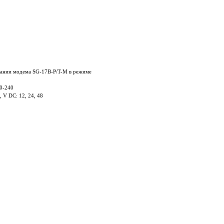
овании модема SG-17B-P/T-M в режиме
0-240
V DC: 12, 24, 48