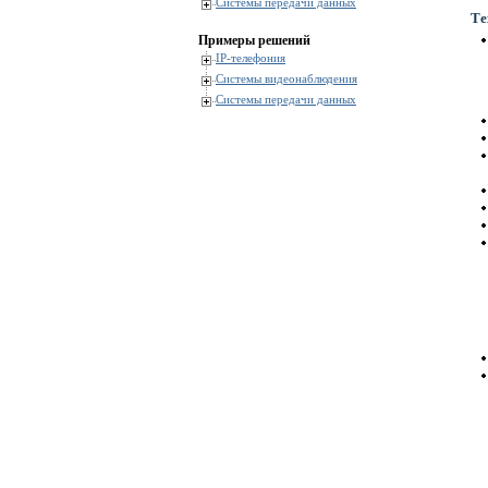
Системы передачи данных
Те
Примеры решений
IP-телефония
Системы видеонаблюдения
Системы передачи данных