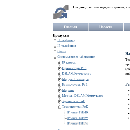
Сигранд:
системы передачи данных, си
Главная
Новости
Продукты
По алфавиту
IP-телефония
Серии
На
Системы видеонаблюдения
Те
IP-камеры
про
Прожекторы PoE
(об
DSLAM/Коммутатор
ин
Модули IP-камеры
Ра
Коммутаторы PoE
Модемы
Модули DSLAM/Коммутатор
Удлинители PoE
Термокожухи PoE
IPhouse-15E/IR
IPhouse-15E/W
IPhouse-15H/W