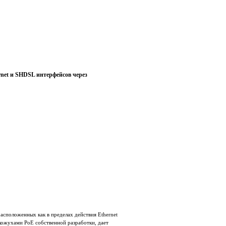
rnet и SHDSL интерфейсов через
асположенных как в пределах действия Ethernet
окожухами PoE собственной разработки, дает