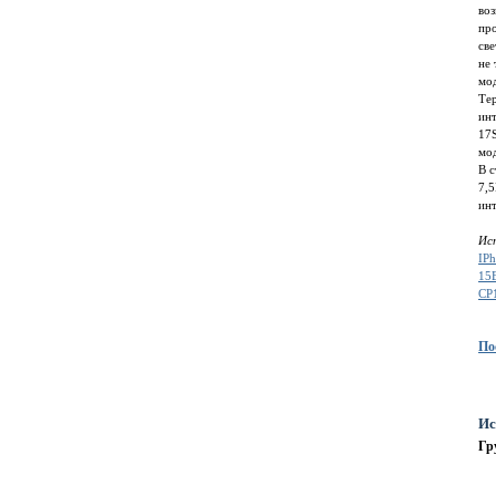
во
про
све
не 
мо
Те
инт
17S
мо
В с
7,5
инт
Ис
IP
15
CP
По
Ис
Гр