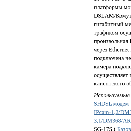
платформы мож
DSLAM/Комута
гигабитный ме
трафиком осу
произвольная 
через Ethernet
подключена че
камера подклю
осуществляет 
клиентского о
Используемые 
SHDSL модем 
IPcam-1,2/D
3,1/DM368/AR
SG-17S (
Базо