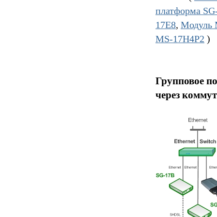
платформа SG
17E8
,
Модуль 
MS-17H4P2
)
Групповое по
через комму