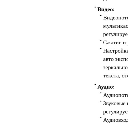
Видео:
Видеопото
мультикас
регулируе
Сжатие и 
Настройки
авто эксп
зеркально
текста, о
Аудио:
Аудиопото
Звуковые 
регулируе
Аудиовход