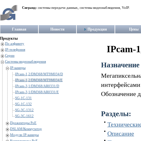
Сигранд:
системы передачи данных, системы видеонаблюдения, VoIP.
Главная
Новости
Продукция
Цены
Продукты
По алфавиту
IPcam-
IP-телефония
Серии
Системы видеонаблюдения
Назначение
IP-камеры
IPcam-1,2/DM368/MT9M034/D
Мегапиксельна
IPcam-1,2/DM368/MT9M034/E
интерфейсами
IPcam-3,1/DM368/AR0331/D
IPcam-3,1/DM368/AR0331/E
Обозначение 
SG-1C-131
SG-1C-132
SG-3C-1312
Разделы:
SG-3C-1612
Прожекторы PoE
Технические
DSLAM/Коммутатор
Описание
Модули IP-камеры
Коммутаторы PoE