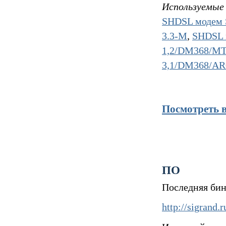
Используемые 
SHDSL модем 
3.3-M
,
SHDSL 
1,2/DM368/M
3,1/DM368/AR
Посмотреть 
ПО
Последняя бин
http://sigrand.