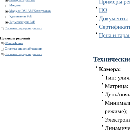
Примеры р
Модемы
ПО
Модули DSLAM/Коммутатор
Удлинители PoE
Документы
Термокожухи PoE
Сертификат
Системы передачи данных
Цена и гара
Примеры решений
IP-телефония
Системы видеонаблюдения
Системы передачи данных
Технически
Камера:
Тип: улич
Матрица:
День/ночь
Минимальна
режиме);
Электронн
Динамичес