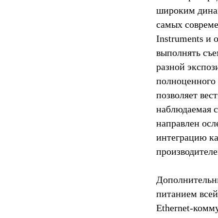
широким дина
самых совреме
Instruments и
выполнять съе
разной экспоз
полноценного 
позволяет вес
наблюдаемая сц
направлен осл
интеграцию ка
производителе
Дополнительны
питанием всей
Ethernet-комм