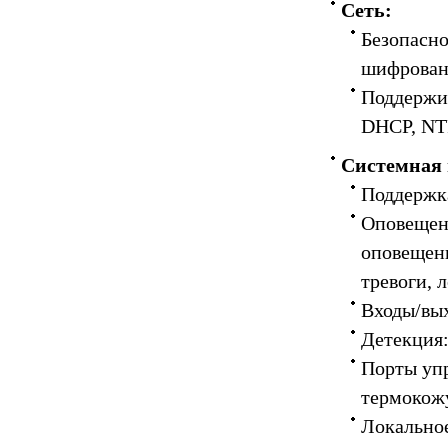
Сеть:
Безопасно
шифрован
Поддержи
DHCP, NTP
Системная 
Поддержк
Оповещени
оповещени
тревоги, 
Входы/вых
Детекция:
Порты уп
термокожу
Локальное