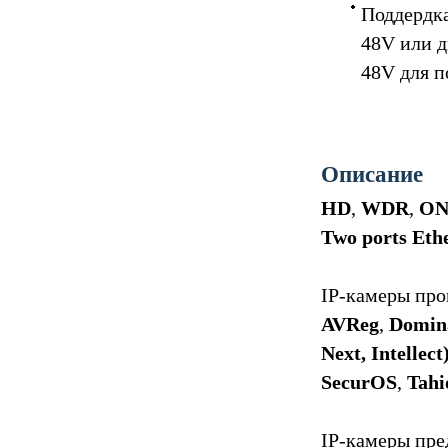
Поддердк
48V или 
48V для 
Описание
HD
,
WDR
,
ON
Two ports Eth
IP-камеры про
AVReg
,
Domin
Next, Intellect
SecurOS
,
Tahi
IP-камеры пре