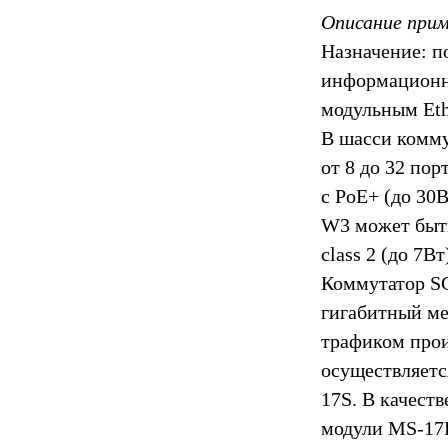
Описание при
Назначение: п
информационно
модульным Eth
В шасси комм
от 8 до 32 пор
с PoE+ (до 30
W3 может быть
class 2 (до 7В
Коммутатор SG
гигабитный ме
трафиком про
осуществляетс
17S. В качеств
модули MS-17E