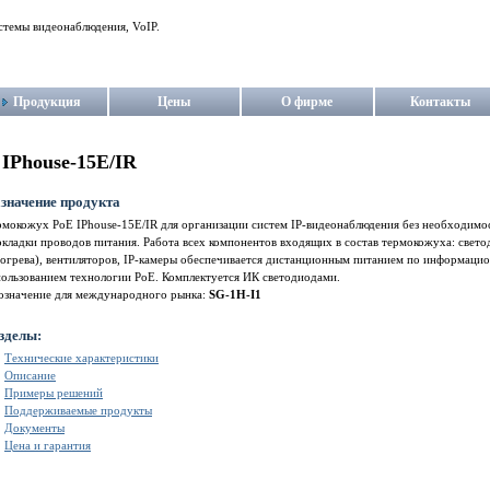
стемы видеонаблюдения, VoIP.
Продукция
Цены
О фирме
Контакты
IPhouse-15E/IR
значение продукта
рмокожух PoE IPhouse-15E/IR для организации систем IP-видеонаблюдения без необходимо
кладки проводов питания. Работа всех компонентов входящих в состав термокожуха: свет
огрева), вентиляторов, IP-камеры обеспечивается дистанционным питанием по информацио
пользованием технологии PoE. Комплектуется ИК светодиодами.
означение для международного рынка:
SG-1H-I1
зделы:
Технические характеристики
Описание
Примеры решений
Поддерживаемые продукты
Документы
Цена и гарантия