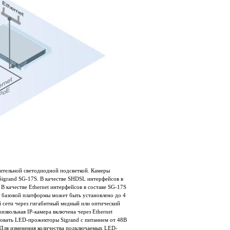
нительной светодиодной подсветкой. Камеры
grand SG-17S. В качестве SHDSL интерфейсов в
 качестве Ethernet интерфейсов в составе SG-17S
и базовой платформы может быть установлено до 4
сети через гигабитный медный или оптический
звольная IP-камера включена через Ethernet
зовать LED-прожекторы Sigrand с питанием от 48В
 Для изменения количества подключаемых LED-