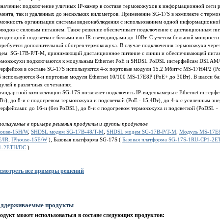
начение: подключение уличных IP-камер в составе термокожухов к информационной сети р
мента, так и удаленных до нескольких километров. Применение SG-17S в комплекте с терм
зможность организации системы видеонаблюдения с использованием одной информационной
водов с силовым питанием. Такое решение обеспечивает подключение с дистанционным пита
тодиодной подсветки с белыми или IR-светодиодами до 10Вт. С учетом большой мощности 
требуется дополнительный обогрев термокожуха. В случае подключения термокожуха через
дем SG-17B-P/T-M, принимающий дистанционное питание с линии и обеспечивающей питани
рмокожухи подключаются к модульным Ethernet PoE и SHDSL PoDSL интерфейсам DSLAM/К
ерфейсов в составе SG-17S используются 4-х портовые модули 15.2 Мбит/c MS-17H4P2 (PoD
 используются 8-и портовые модули Ethernet 10/100 MS-17E8P (PoE+ до 30Вт). В шасси б
дулей в различных сочетаниях.
тандартной комплектации SG-17S позволяет подключить IP-видеокамеры с Ethernet интерфейс
Вт), до 8-и с подогревом термокожуха и подсветкой (PoE - 15,4Вт), до 4-х с усиленным э
ерфейсами: до 16-и (без PoDSL), до 8-и с подогревом термокожуха и подсветкой (PoDSL -
пользуемые в примере решения продукты и группы продуктов
house-15H/W
,
SHDSL модем SG-17B-48/T-M
,
SHDSL модем SG-17B-P/T-M
,
Модуль MS-17E
E/IR
,
IPhouse-15E/W
), Базовая платформа SG-17S (
Базовая платформа SG-17S-1RU-CP1-2
1-2ETH/DC
)
смотреть все примеры решений
ддерживаемые продукты
одукт может использоваться в составе следующих продуктов: