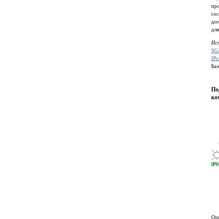
про
со
до
дл
Ис
SG
IP
Ба
По
ко
Оп