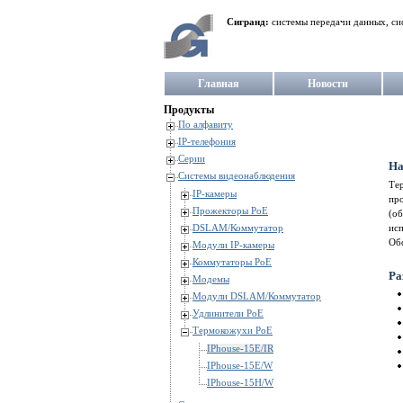
Сигранд:
системы передачи данных, си
Главная
Новости
Продукты
По алфавиту
IP-телефония
Серии
На
Системы видеонаблюдения
Те
IP-камеры
про
Прожекторы PoE
(об
DSLAM/Коммутатор
ис
Об
Модули IP-камеры
Коммутаторы PoE
Ра
Модемы
Модули DSLAM/Коммутатор
Удлинители PoE
Термокожухи PoE
IPhouse-15E/IR
IPhouse-15E/W
IPhouse-15H/W