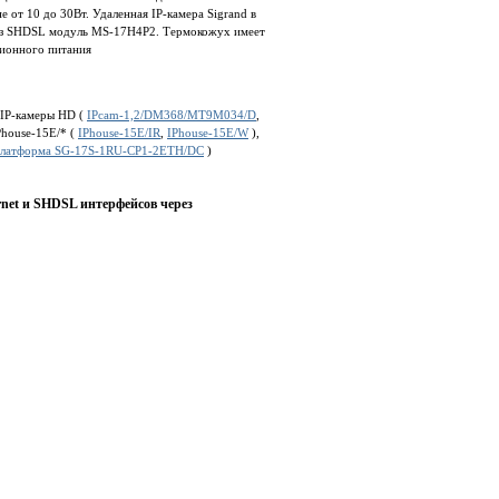
 от 10 до 30Вт. Удаленная IP-камера Sigrand в
рез SHDSL модуль MS-17H4P2. Термокожух имеет
ционного питания
 IP-камеры HD (
IPcam-1,2/DM368/MT9M034/D
,
Phouse-15E/* (
IPhouse-15E/IR
,
IPhouse-15E/W
),
 платформа SG-17S-1RU-CP1-2ETH/DC
)
rnet и SHDSL интерфейсов через