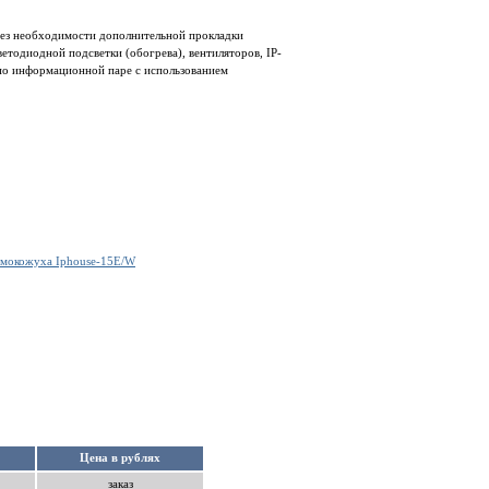
без необходимости дополнительной прокладки
етодиодной подсветки (обогрева), вентиляторов, IP-
по информационной паре с использованием
рмокожуха Iphouse-15E/W
Цена в рублях
заказ