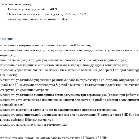
Условия эксплуатации
Температура воздуха: -40 .. 40 °С
Относительная влажность воздуха: до 85% при 25 °С
Атмосферное давление: не ниже 60 кПа
исание
спечение освещения в местах съемки белым или ИК-светом;
спечение обогрева зон внутри кожуха критичных к перепаду температуры (зона стекла и зо
тодиодах;
олнительный радиатор для улучшения теплоотвода от зоны нагрева вглубь корпуса;
еспечение охлаждения компонентов системы в жаркую погоду двумя вентиляторами;
тономное управление логикой включения/выключение освещения (обогрева) по программир
вещенности;
зможность удаленного управления режимами работы термокожуха со стороны оператора чер
 работе с IP-камерами производства Sigrand): включения/отключения подсветки и вентилят
езагрузка, сохранение настроек;
можность удаленного мониторинга температуры внутри термокожуха (только при работе с 
можность автоматического изменения мощности для светодиодной подсветки в зависимости
троенный модем);
зможность включения камеры после предварительного прогрева термокожуха;
зможность дополнительной установки модема для подключения IP-камеры через SHDSL (дл
ьность действия Ethernet сегмента);
зможность локального питания термокожуха.
ограммируемые пороги режимов работы термокожуха IPhouse-15E/IR: