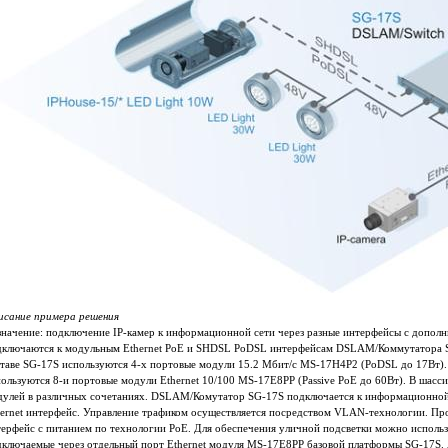
исание примера решения
значение: подключение IP-камер к информационной сети через разные интерфейсы с допол
дключаются к модульным Ethernet PoE и SHDSL PoDSL интерфейсам DSLAM/Коммутатора Si
таве SG-17S используются 4-х портовые модули 15.2 Мбит/c MS-17H4P2 (PoDSL до 17Вт). В
ользуются 8-и портовые модули Ethernet 10/100 MS-17E8PP (Passive PoE до 60Вт). В шасс
дулей в различных сочетаниях. DSLAM/Комутатор SG-17S подключается к информационной 
ernet интерфейс. Управление трафиком осуществляется посредством VLAN-технологии. Прои
терфейс с питанием по технологии PoE. Для обеспечения уличной подсветки можно исполь
дключаемые через отдельный порт Ethernet модуля MS-17E8PP базовой платформы SG-17S.