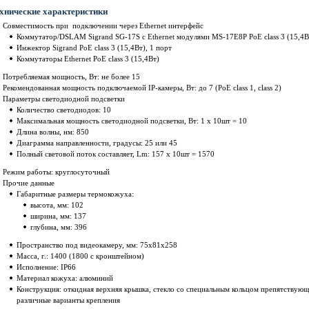
хнические характеристики
Совместимость при подключении через Ethernet интерфейс
Коммутатор/DSLAM Sigrand SG-17S с Ethernet модулями MS-17E8P PoE class 3 (15,4Вт)
Инжектор Sigrand PoE class 3 (15,4Вт), 1 порт
Коммутаторы Ethernet PoE class 3 (15,4Вт)
Потребляемая мощность, Вт: не более 15
Рекомендованная мощность подключаемой IP-камеры, Вт: до 7 (PoE class 1, class 2)
Параметры светодиодной подсветки
Количество светодиодов: 10
Максимальная мощность светодиодной подсветки, Вт: 1 x 10шт = 10
Длина волны, нм: 850
Диаграмма направленности, градусы: 25 или 45
Полный световой поток составляет, Lm: 157 x 10шт = 1570
Режим работы: круглосуточный
Прочие данные
Габаритные размеры термокожуха:
высота, мм: 102
ширина, мм: 137
глубина, мм: 396
Пространство под видеокамеру, мм: 75x81x258
Масса, г.: 1400 (1800 с кронштейном)
Исполнение: IP66
Материал кожуха: алюминий
Конструкция: откидная верхняя крышка, стекло со специальным кольцом препятствующе
различные варианты крепления