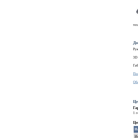
те
До
Рук
3D
Га
По
Об
Це
Га
1 г
Це
Н
И