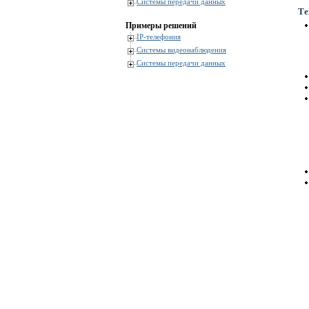
Системы передачи данных
Те
Примеры решений
IP-телефония
Системы видеонаблюдения
Системы передачи данных