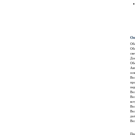
Оп
Обе
Обе
све
Доп
Об
Ав
ос
Во
при
пер
Воз
Воз
вс
Во
Во
дал
Во
Пр