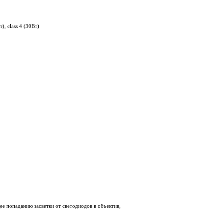
, class 4 (30Вт)
е попаданию засветки от светодиодов в объектив,