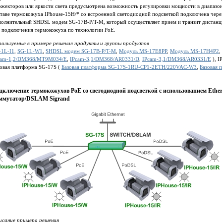
жекторов или яркости света предусмотрена возможность регулировки мощности в диапазоне
ставе термокожуха IPhouse-15H/* со встроенной светодиодной подсветкой подключена че
полнительный SHDSL модем SG-17B-P/T-M, который осуществляет прием и транзит дистан
я подключения термокожуха по технологии PoE.
пользуемые в примере решения продукты и группы продуктов
-1L-I1
,
SG-1L-W1
,
SHDSL модем SG-17B-P/T-M
,
Модуль MS-17E8PP
,
Модуль MS-17H4P2
,
cam-1,2/DM368/MT9M034/E
,
IPcam-3,1/DM368/AR0331/D
,
IPcam-3,1/DM368/AR0331/E
), I
зовая платформа SG-17S (
Базовая платформа SG-17S-1RU-CP1-2ETH/220VAC-W3
,
Базовая
дключение термокожухов PoE со светодиодной подсветкой с использованием Ethe
ммутатор/DSLAM Sigrand
исание примера решения