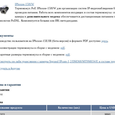
IPhouse-15H/W
Термокожух PoE IPhouse-15H/W для организации систем IP-видеонаблюдения 
проводов питания. Работа всех компонентов входящих в состав термокожуха: св
камеры и
дополнительного модема
обеспечивается дистанционным питанием 
хнологии PoDSL. Комплектуется белыми или ИК светодиодами.
кументы
оводство пользователя на IPhouse-15E/IR (бета-версия) в формате PDF доступно
здесь
.
 иллюстрации термокожуха в сборке с модемом:
pdf
.
баритные размеры термокожуха в сборке с модемом:
pdf
.
смотреть он-лайн трансляцию с камеры Sigrand IPcam-1,2/DM368/MT9M034/E в составе те
судить в форуме
на и гарантия
рантия
од
на
азвание продукта
Количество (шт.)
Цена в USD
того
заказ