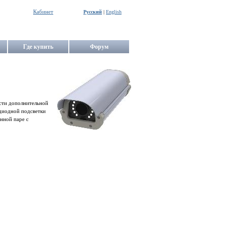
Кабинет
Русский
|
English
Где купить
Форум
сти дополнительной
одиодной подсветки
нной паре с