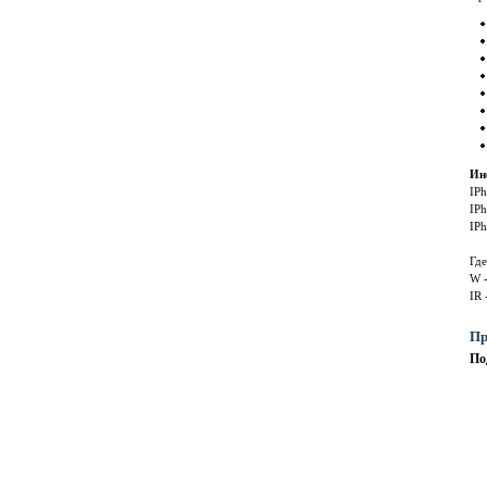
Ин
IPh
IP
IPh
Где
W -
IR
Пр
По