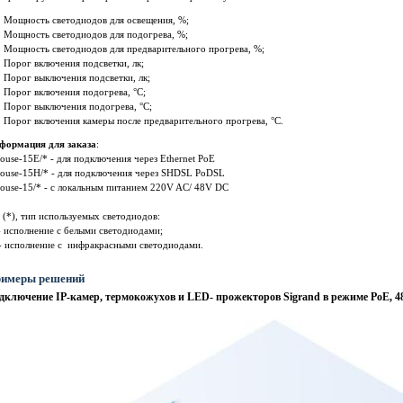
Мощность светодиодов для освещения, %;
Мощность светодиодов для подогрева, %;
Мощность светодиодов для предварительного прогрева, %;
Порог включения подсветки, лк;
Порог выключения подсветки, лк;
Порог включения подогрева, °C;
Порог выключения подогрева, °C;
Порог включения камеры после предварительного прогрева, °C.
формация для заказа
:
ouse-15E/* - для подключения через Ethernet PoE
house-15Н/* - для подключения через SHDSL PoDSL
ouse-15/* - c локальным питанием 220V AC/ 48V DC
 (*), тип используемых светодиодов:
 исполнение с белыми светодиодами;
 - исполнение с инфракрасными светодиодами.
имеры решений
дключение IP-камер, термокожухов и LED- прожекторов Sigrand в режиме PoE, 