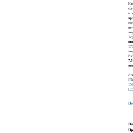
Наз
сег
во
про
све
не 
мо
Те
инт
17S
мо
В с
7,5
инт
Ис
IP
15
CP
По
По
Пр