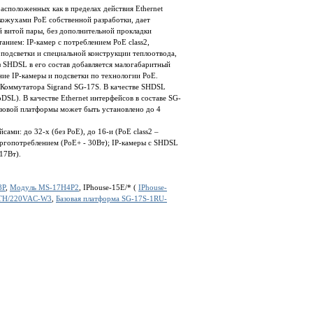
асположенных как в пределах действия Ethernet
окожухами PoE собственной разработки, дает
 витой пары, без дополнительной прокладки
нием: IP-камер с потреблением PoE class2,
подсветки и специальной конструкции теплоотвода,
 SHDSL в его состав добавляется малогабаритный
е IP-камеры и подсветки по технологии PoE.
оммутатора Sigrand SG-17S. В качестве SHDSL
SL). В качестве Ethernet интерфейсов в составе SG-
азовой платформы может быть установлено до 4
ами: до 32-х (без PoE), до 16-и (PoE class2 –
нергопотреблением (PoE+ - 30Вт); IP-камеры с SHDSL
 17Вт).
8P
,
Модуль MS-17H4P2
, IPhouse-15E/* (
IPhouse-
ETH/220VAC-W3
,
Базовая платформа SG-17S-1RU-