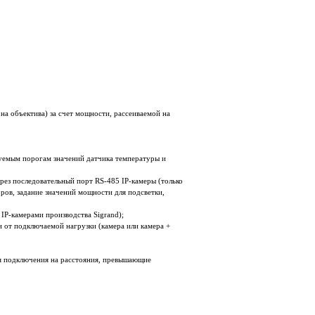
на объектива) за счет мощности, рассеиваемой на
уемым порогам значений датчика температуры и
ез последовательный порт RS-485 IP-камеры (только
оров, задание значений мощности для подсветки,
IP-камерами производства Sigrand);
 от подключаемой нагрузки (камера или камера +
я подключения на расстояния, превышающие