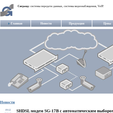
Сигранд:
системы передачи данных, системы видеонаблюдения, VoIP.
Главная
Новости
Продукция
Цены
Новости
SHDSL модем SG-17B с автоматическим выборо
19.12