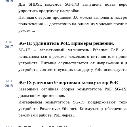
2019
Для SHDSL модемов SG-17B выпущена новая верс
упростить процедуру настройки.
Начиная с версии прошивки 3.0 можно выполнять настро
подключения — достаточно на одном из модемов после в
режим ...
SG-1E удлинитель PoE. Примеры решений.
01.05
2017
SG-1E – герметичный удлинитель Ethernet PoE с
использоваться в режиме локального питания или прин
устройств. Питание осуществляется от напряжения в 
устройств, соответствующих стандарту PoE, используется 
SG-1S уличный 6-портовый коммутатор PoE
24.12
2015
Завершена серийная сборка коммутатора PoE SG-1
диапазоном применения.
Интерфейсы коммутатора SG-1S поддерживают техн
устройств Power-over-Ethernet. Коммутатор обеспечив
режимами работы PoE через ...
04.12