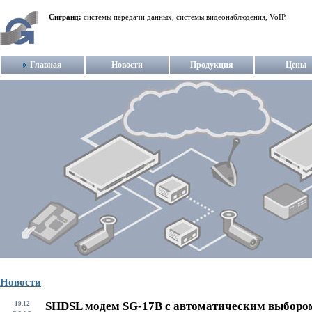
Сигранд:
системы передачи данных, системы видеонаблюдения, VoIP.
Главная
Новости
Продукция
Цены
Новости
SHDSL модем SG-17B с автоматическим выборо
19.12