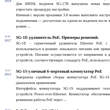
2019
Для SHDSL модемов SG-17B выпущена новая верс
упростить процедуру настройки.
Начиная с версии прошивки 3.0 можно выполнять настро
подключения — достаточно на одном из модемов после в
режим ...
SG-1E удлинитель PoE. Примеры решений.
01.05
2017
SG-1E – герметичный удлинитель Ethernet PoE с
использоваться в режиме локального питания или прин
устройств. Питание осуществляется от напряжения в 
устройств, соответствующих стандарту PoE, используется 
SG-1S уличный 6-портовый коммутатор PoE
24.12
2015
Завершена серийная сборка коммутатора PoE SG-1
диапазоном применения.
Интерфейсы коммутатора SG-1S поддерживают техн
устройств Power-over-Ethernet. Коммутатор обеспечив
режимами работы PoE через ...
04.12