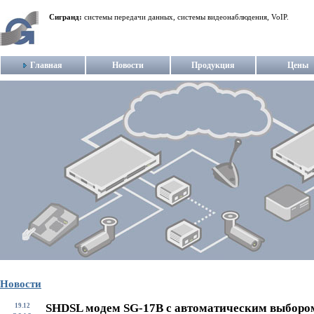
Сигранд:
системы передачи данных, системы видеонаблюдения, VoIP.
Главная
Новости
Продукция
Цены
Новости
SHDSL модем SG-17B с автоматическим выборо
19.12