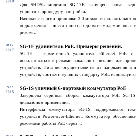
2019
Для SHDSL модемов SG-17B выпущена новая верс
упростить процедуру настройки.
Начиная с версии прошивки 3.0 можно выполнять настро
подключения — достаточно на одном из модемов после в
режим ...
SG-1E удлинитель PoE. Примеры решений.
01.05
2017
SG-1E – герметичный удлинитель Ethernet PoE с
использоваться в режиме локального питания или прин
устройств. Питание осуществляется от напряжения в 
устройств, соответствующих стандарту PoE, используется 
SG-1S уличный 6-портовый коммутатор PoE
24.12
2015
Завершена серийная сборка коммутатора PoE SG-1
диапазоном применения.
Интерфейсы коммутатора SG-1S поддерживают техн
устройств Power-over-Ethernet. Коммутатор обеспечив
режимами работы PoE через ...
04.12