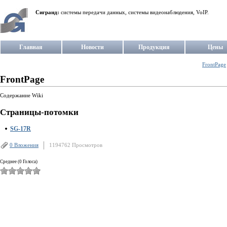
Сигранд:
системы передачи данных, системы видеонаблюдения, VoIP.
Главная
Новости
Продукция
Цены
FrontPage
FrontPage
Содержание Wiki
Страницы-потомки
SG-17R
0 Вложения
1194762 Просмотров
Среднее (0 Голоса)