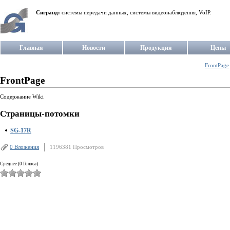
Сигранд:
системы передачи данных, системы видеонаблюдения, VoIP.
Главная
Новости
Продукция
Цены
FrontPage
FrontPage
Содержание Wiki
Страницы-потомки
SG-17R
0 Вложения
1196381 Просмотров
Среднее (0 Голоса)