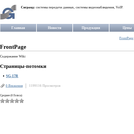
Сигранд:
системы передачи данных, системы видеонаблюдения, VoIP.
Главная
Новости
Продукция
Цены
FrontPage
FrontPage
Содержание Wiki
Страницы-потомки
SG-17R
0 Вложения
1199116 Просмотров
Среднее (0 Голоса)