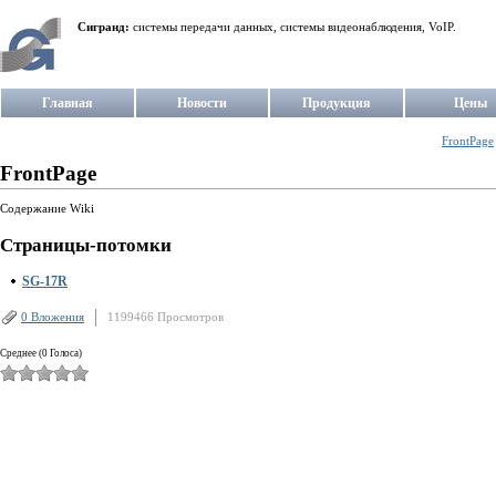
Сигранд:
системы передачи данных, системы видеонаблюдения, VoIP.
Главная
Новости
Продукция
Цены
FrontPage
FrontPage
Содержание Wiki
Страницы-потомки
SG-17R
0 Вложения
1199466 Просмотров
Среднее (0 Голоса)