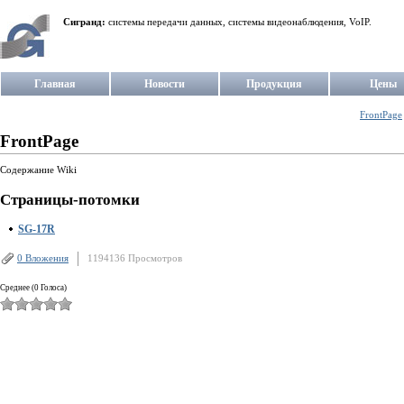
Сигранд:
системы передачи данных, системы видеонаблюдения, VoIP.
Главная
Новости
Продукция
Цены
FrontPage
FrontPage
Содержание Wiki
Страницы-потомки
SG-17R
0 Вложения
1194136 Просмотров
Среднее (0 Голоса)