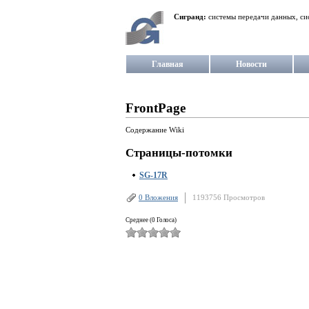
Сигранд:
системы передачи данных, си
Главная
Новости
FrontPage
Содержание Wiki
Страницы-потомки
SG-17R
0 Вложения
1193756 Просмотров
Среднее (0 Голоса)