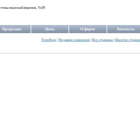
стемы видеонаблюдения, VoIP.
Продукция
Цены
О фирме
Контакты
FrontPage
|
Недавние изменения
|
Все страницы
|
Висячие страни