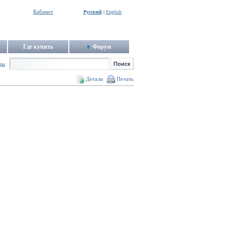
Кабинет
Русский
|
English
Где купить
Форум
цы
Детали
Печать