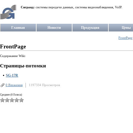
Сигранд:
системы передачи данных, системы видеонаблюдения, VoIP.
Главная
Новости
Продукция
Цены
FrontPage
FrontPage
Содержание Wiki
Страницы-потомки
SG-17R
0 Вложения
1197334 Просмотров
Среднее (0 Голоса)