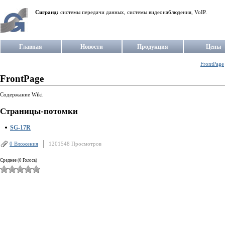
Сигранд:
системы передачи данных, системы видеонаблюдения, VoIP.
Главная
Новости
Продукция
Цены
FrontPage
FrontPage
Содержание Wiki
Страницы-потомки
SG-17R
0 Вложения
1201548 Просмотров
Среднее (0 Голоса)