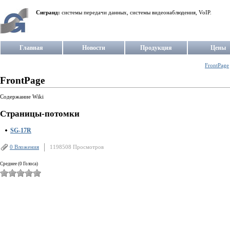
Сигранд:
системы передачи данных, системы видеонаблюдения, VoIP.
Главная
Новости
Продукция
Цены
FrontPage
FrontPage
Содержание Wiki
Страницы-потомки
SG-17R
0 Вложения
1198508 Просмотров
Среднее (0 Голоса)