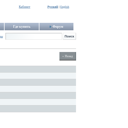
Кабинет
Русский
|
English
Где купить
Форум
цы
« Назад