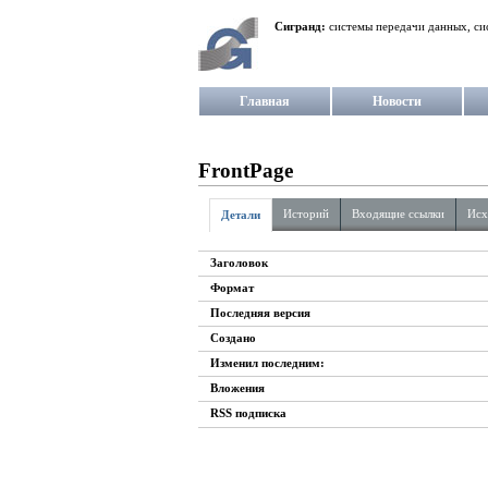
Сигранд:
системы передачи данных, си
Главная
Новости
FrontPage
Историй
Входящие ссылки
Исх
Детали
Заголовок
Формат
Последняя версия
Создано
Изменил последним:
Вложения
RSS подписка