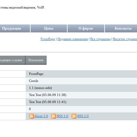
стемы видеонаблюдения, VoIP.
Продукция
Цены
О фирме
Контакты
FrontPage
|
Недавние изменения
|
Все страницы
|
Висячие страни
одящие ссылки
Вложения
FrontPage
Creole
1.1 (minor-edit)
Test Test (05.06.09 11:38)
Test Test (05.06.09 11:41)
0
Atom 1.0
RSS 1.0
RSS 2.0