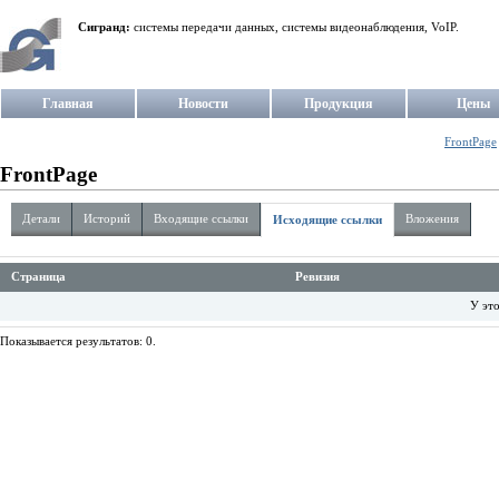
Сигранд:
системы передачи данных, системы видеонаблюдения, VoIP.
Главная
Новости
Продукция
Цены
FrontPage
FrontPage
Детали
Историй
Входящие ссылки
Вложения
Исходящие ссылки
Страница
Ревизия
У это
Показывается результатов: 0.