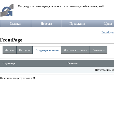
Сигранд:
системы передачи данных, системы видеонаблюдения, VoIP.
Главная
Новости
Продукция
Цены
FrontPage
FrontPage
Детали
Историй
Исходящие ссылки
Вложения
Входящие ссылки
Страница
Ревизия
Нет страниц, к
Показывается результатов: 0.