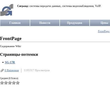
Сигранд:
системы передачи данных, системы видеонаблюдения, VoIP.
Главная
Новости
Продукция
Цены
FrontPage
FrontPage
Содержание Wiki
Страницы-потомки
SG-17R
0 Вложения
1195317 Просмотров
Среднее (0 Голоса)