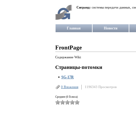
Сигранд:
системы передачи данных, си
Главная
Новости
FrontPage
Содержание Wiki
Страницы-потомки
SG-17R
0 Вложения
1196343 Просмотров
Среднее (0 Голоса)