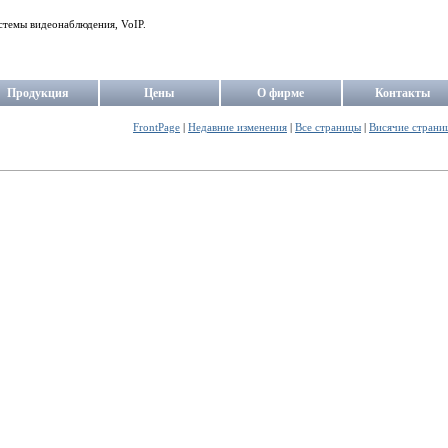
стемы видеонаблюдения, VoIP.
Продукция
Цены
О фирме
Контакты
FrontPage
|
Недавние изменения
|
Все страницы
|
Висячие страни