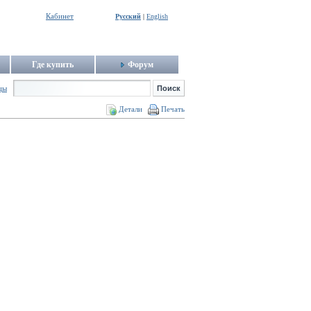
Кабинет
Русский
|
English
Где купить
Форум
цы
Детали
Печать