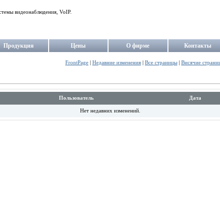
стемы видеонаблюдения, VoIP.
Продукция
Цены
О фирме
Контакты
FrontPage
|
Недавние изменения
|
Все страницы
|
Висячие страни
Пользователь
Дата
Нет недавних изменений.