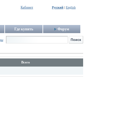
Кабинет
Русский
|
English
Где купить
Форум
цы
Всего