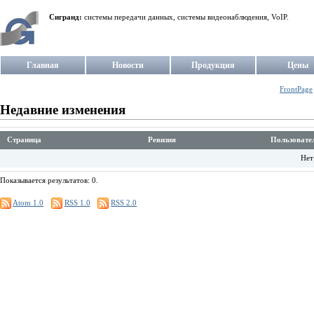
Сигранд:
системы передачи данных, системы видеонаблюдения, VoIP.
Главная
Новости
Продукция
Цены
FrontPage
Недавние изменения
Страница
Ревизия
Пользовате
Нет
Показывается результатов: 0.
Atom 1.0
RSS 1.0
RSS 2.0