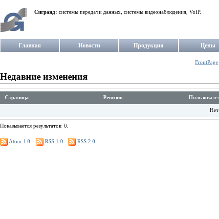
Сигранд:
системы передачи данных, системы видеонаблюдения, VoIP.
Главная
Новости
Продукция
Цены
FrontPage
Недавние изменения
Страница
Ревизия
Пользовате
Нет
Показывается результатов: 0.
Atom 1.0
RSS 1.0
RSS 2.0