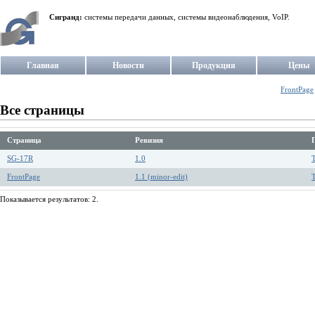
Сигранд:
системы передачи данных, системы видеонаблюдения, VoIP.
Главная
Новости
Продукция
Цены
FrontPage
Все страницы
Страница
Ревизия
SG-17R
1.0
T
FrontPage
1.1 (minor-edit)
T
Показывается результатов: 2.