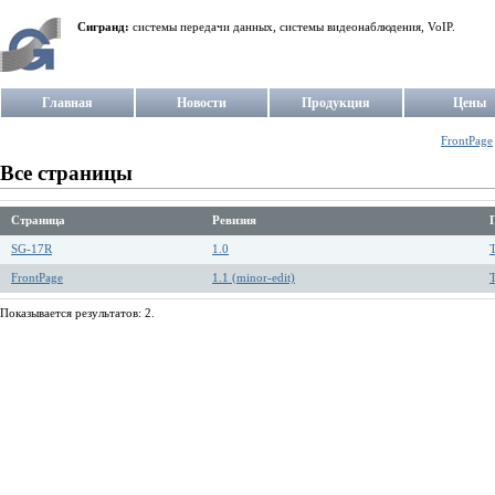
Сигранд:
системы передачи данных, системы видеонаблюдения, VoIP.
Главная
Новости
Продукция
Цены
FrontPage
Все страницы
Страница
Ревизия
SG-17R
1.0
T
FrontPage
1.1 (minor-edit)
T
Показывается результатов: 2.