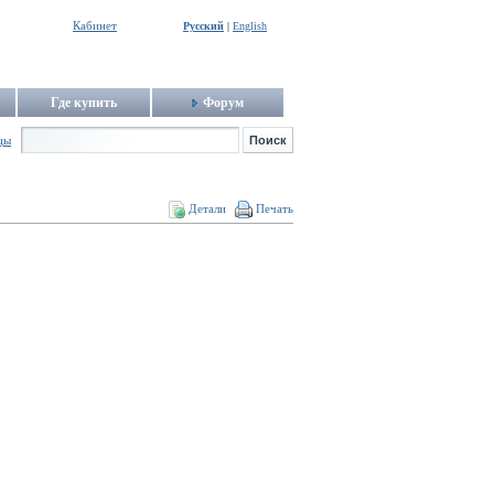
Кабинет
Русский
|
English
Где купить
Форум
цы
Детали
Печать