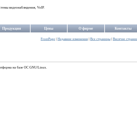
стемы видеонаблюдения, VoIP.
Продукция
Цены
О фирме
Контакты
FrontPage
|
Недавние изменения
|
Все страницы
|
Висячие страни
тформа на базе ОС GNU/Linux.