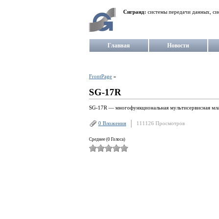
Сигранд:
системы передачи данных, си
Главная
Новости
FrontPage
»
SG-17R
SG-17R — многофункциональная мультисервисная мла
0 Вложения
111126 Просмотров
Среднее (0 Голоса)