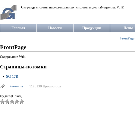
Сигранд:
системы передачи данных, системы видеонаблюдения, VoIP.
Главная
Новости
Продукция
Цены
FrontPage
FrontPage
Содержание Wiki
Страницы-потомки
SG-17R
0 Вложения
1195130 Просмотров
Среднее (0 Голоса)