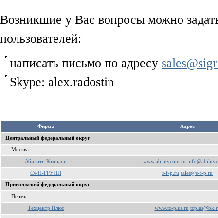
Возникшие у Вас вопросы можно задат
пользователей:
написать письмо по адресу
sales@sigr
Skype: alex.radostin
Фирма
Aдрес
Центральный федеральный округ
Москва
Абилити Компани
www.abilitycom.ru
info@ability
СФП-ГРУПП
s-f-p.ru
sales@s-f-p.ru
Приволжский федеральный округ
Пермь
Техцентр Плюс
www.tc-plus.ru
tcplus@bk.r