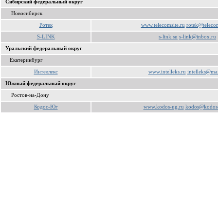
Сибирский федеральный округ
Новосибирск
Ротек
www.telecomsite.ru
rotek@telecom
S-LINK
s-link.su
s-link@inbox.ru
Уральский федеральный округ
Екатеринбург
Интеллекс
www.intelleks.ru
intelleks@mai
Южный федеральный округ
Ростов-на-Дону
Кодос-Юг
www.kodos-ug.ru
kodos@kodos-