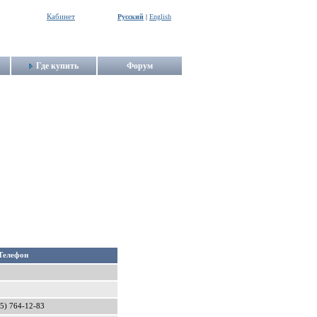
Кабинет
Русский
|
English
Где купить
Форум
Телефон
5) 764-12-83