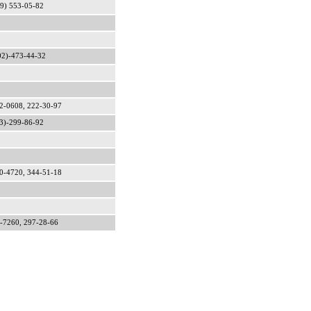
9) 553-05-82
02)-473-44-32
2-0608, 222-30-97
3)-299-86-92
0-4720, 344-51-18
-7260, 297-28-66