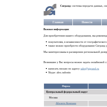
Сигранд:
системы передачи данных, си
Главная
Новости
Важная информация
:
Для приобретения нашего оборудования, мы рекоменд
покупателям, в независимости от географическог
также можно приобрести оборудование Сигранд 
Мы заинтересованы в расширении региональной дилерс
Возникшие у Вас вопросы можно задать онлайновой с
написать письмо по адресу
sales@sigrand.ru
Skype: alex.radostin
Фирма
Центральный федеральный округ
Москва
Абилити Компани