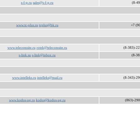
s-f-p.ru
sales@s-f-p.ru
(8-49
www.tc-plus.ru
tcplus@bk.ru
+7 (9
www.telecomsite.ru
rotek@telecomsite.ru
(8-383)-22
s-link.su
s-link@inbox.ru
(8-38
www.intelleks.ru
intelleks@mail.ru
(8-343)-29
www.kodos-ug.ru
kodos@kodos-ug.ru
(863)-290