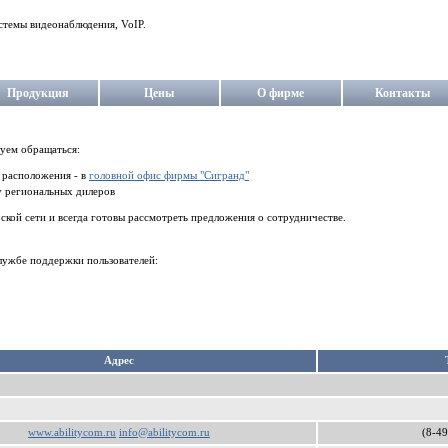
стемы видеонаблюдения, VoIP.
Продукция
Цены
О фирме
Контакты
уем обращаться:
о расположения - в
головной офис фирмы "Сигранд"
у региональных дилеров
кой сети и всегда готовы рассмотреть предложения о сотрудничестве.
лужбе поддержки пользователей:
Aдрес
www.abilitycom.ru
info@abilitycom.ru
(8-49