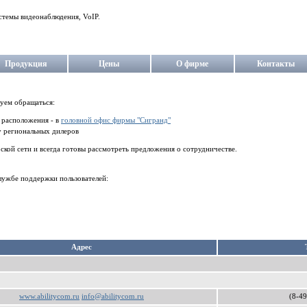
стемы видеонаблюдения, VoIP.
Продукция
Цены
О фирме
Контакты
уем обращаться:
о расположения - в
головной офис фирмы "Сигранд"
у региональных дилеров
кой сети и всегда готовы рассмотреть предложения о сотрудничестве.
лужбе поддержки пользователей:
Aдрес
www.abilitycom.ru
info@abilitycom.ru
(8-49