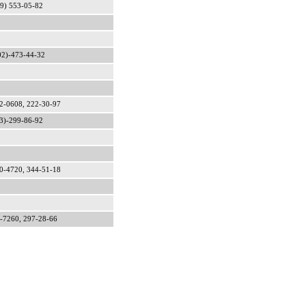
9) 553-05-82
02)-473-44-32
2-0608, 222-30-97
3)-299-86-92
0-4720, 344-51-18
-7260, 297-28-66