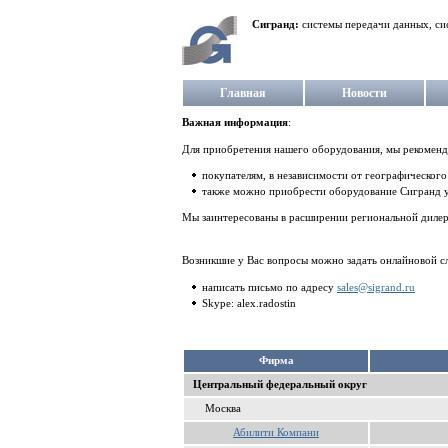
Сигранд:
системы передачи данных, си
Главная
Новости
Важная информация
:
Для приобретения нашего оборудования, мы рекоменд
покупателям, в независимости от географическог
также можно приобрести оборудование Сигранд 
Мы заинтересованы в расширении региональной дилерс
Возникшие у Вас вопросы можно задать онлайновой с
написать письмо по адресу
sales@sigrand.ru
Skype: alex.radostin
Фирма
Центральный федеральный округ
Москва
Абилити Компани