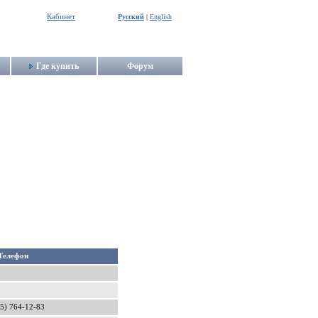
Кабинет
Русский
|
English
Где купить
Форум
Телефон
5) 764-12-83