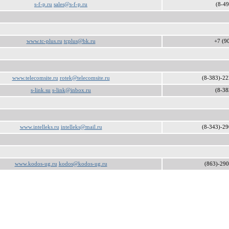
s-f-p.ru
sales@s-f-p.ru
(8-49
www.tc-plus.ru
tcplus@bk.ru
+7 (9
www.telecomsite.ru
rotek@telecomsite.ru
(8-383)-22
s-link.su
s-link@inbox.ru
(8-38
www.intelleks.ru
intelleks@mail.ru
(8-343)-29
www.kodos-ug.ru
kodos@kodos-ug.ru
(863)-290