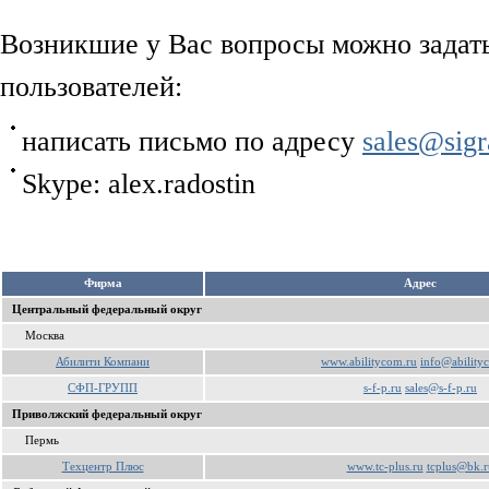
Возникшие у Вас вопросы можно задат
пользователей:
написать письмо по адресу
sales@sigr
Skype: alex.radostin
Фирма
Aдрес
Центральный федеральный округ
Москва
Абилити Компани
www.abilitycom.ru
info@ability
СФП-ГРУПП
s-f-p.ru
sales@s-f-p.ru
Приволжский федеральный округ
Пермь
Техцентр Плюс
www.tc-plus.ru
tcplus@bk.r