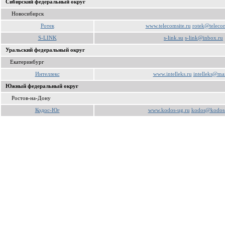
Сибирский федеральный округ
Новосибирск
Ротек
www.telecomsite.ru
rotek@telecom
S-LINK
s-link.su
s-link@inbox.ru
Уральский федеральный округ
Екатеринбург
Интеллекс
www.intelleks.ru
intelleks@mai
Южный федеральный округ
Ростов-на-Дону
Кодос-Юг
www.kodos-ug.ru
kodos@kodos-