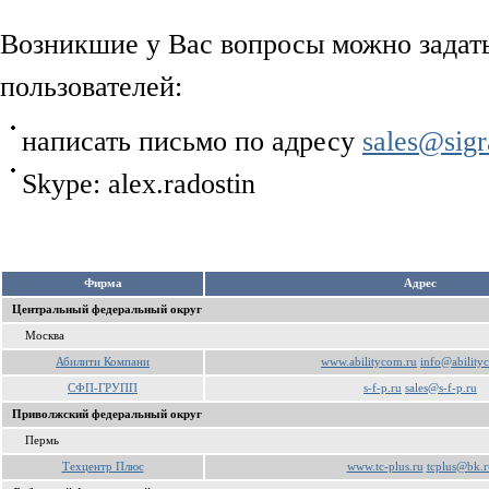
Возникшие у Вас вопросы можно задат
пользователей:
написать письмо по адресу
sales@sigr
Skype: alex.radostin
Фирма
Aдрес
Центральный федеральный округ
Москва
Абилити Компани
www.abilitycom.ru
info@ability
СФП-ГРУПП
s-f-p.ru
sales@s-f-p.ru
Приволжский федеральный округ
Пермь
Техцентр Плюс
www.tc-plus.ru
tcplus@bk.r