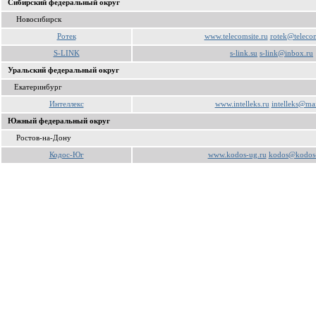
Сибирский федеральный округ
Новосибирск
Ротек
www.telecomsite.ru
rotek@telecom
S-LINK
s-link.su
s-link@inbox.ru
Уральский федеральный округ
Екатеринбург
Интеллекс
www.intelleks.ru
intelleks@mai
Южный федеральный округ
Ростов-на-Дону
Кодос-Юг
www.kodos-ug.ru
kodos@kodos-