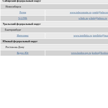
Сибирский федеральный округ
Новосибирск
Ротек
www.telecomsite.ru
rotek@telecom
S-LINK
s-link.su
s-link@inbox.ru
Уральский федеральный округ
Екатеринбург
Интеллекс
www.intelleks.ru
intelleks@mai
Южный федеральный округ
Ростов-на-Дону
Кодос-Юг
www.kodos-ug.ru
kodos@kodos-