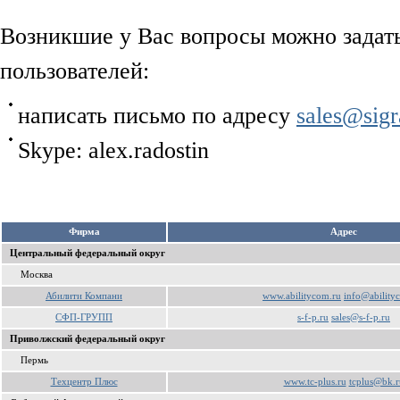
Возникшие у Вас вопросы можно задат
пользователей:
написать письмо по адресу
sales@sigr
Skype: alex.radostin
Фирма
Aдрес
Центральный федеральный округ
Москва
Абилити Компани
www.abilitycom.ru
info@ability
СФП-ГРУПП
s-f-p.ru
sales@s-f-p.ru
Приволжский федеральный округ
Пермь
Техцентр Плюс
www.tc-plus.ru
tcplus@bk.r