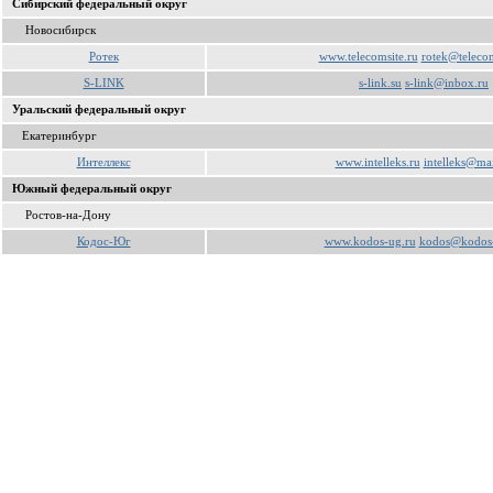
Сибирский федеральный округ
Новосибирск
Ротек
www.telecomsite.ru
rotek@telecom
S-LINK
s-link.su
s-link@inbox.ru
Уральский федеральный округ
Екатеринбург
Интеллекс
www.intelleks.ru
intelleks@mai
Южный федеральный округ
Ростов-на-Дону
Кодос-Юг
www.kodos-ug.ru
kodos@kodos-