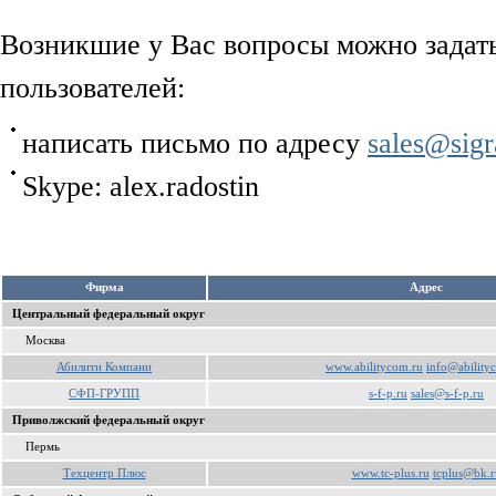
Возникшие у Вас вопросы можно задат
пользователей:
написать письмо по адресу
sales@sigr
Skype: alex.radostin
Фирма
Aдрес
Центральный федеральный округ
Москва
Абилити Компани
www.abilitycom.ru
info@ability
СФП-ГРУПП
s-f-p.ru
sales@s-f-p.ru
Приволжский федеральный округ
Пермь
Техцентр Плюс
www.tc-plus.ru
tcplus@bk.r