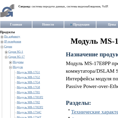
Сигранд:
системы передачи данных, системы видеонаблюдения, VoIP.
Главная
Новости
Продукция
Цены
Продукты
По алфавиту
Модуль MS-
IP-телефония
Серии
Серия SG-1
Назначение проду
Серия SG-17
Модемы
Модуль MS-17E8PP пре
Модули
коммутатора/DSLAM SG-
Модуль MR-17G1
Модуль MR-17G2
Интерфейсы модуля по
Модуль MR-17G4
Passive Power-over-Ethe
Модуль MR-17G8
Модуль MR-17H1
Модуль MR-17H1P2
Разделы:
Модуль MR-17H2
Модуль MR-17H2P2
Технические характ
Модуль MR-17S4C
Модуль MR-17S4T