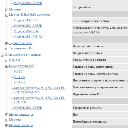
Модуль MS-17E8PP
Тип разъёма
Модемы
Модули DSLAM/Коммутатор
Модуль MS-17E8
Тип электрического стыка
Модуль MS-17E8PP
Максимальное количество устанавлива
Модуль MS-17H4
платформу SG-17S
Модуль MS-17H4P2
Удлинители PoE
Наличие PoE питания
Термокожухи PoE
Напряжение питания
Системы передачи данных
Гальваническая развязка
DSLAM
Коммутаторы PoE
Защита по току, электронная
SG-1E
Защита по току, предохранитель
SG-1S-0
Допустимая мощность подключаемых у
SG-1S-1
Максимальная суммарная мощность
Базовая платформа SG-17S-1RU-CP1-
2ETH/220VAC-W3
Вариант питания PoE
Базовая платформа SG-17S-1RU-CP1-
2ETH/DC
Модуль MS-17E8PP
Габаритные размеры
Маршрутизаторы
Вес
Модемы
Потребляемая мощность
Мультиплексоры