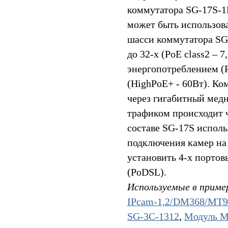
коммутатора SG-17S-
может быть использова
шасси коммутатора S
до 32-х (PoE class2 – 7
энергопотреблением (P
(HighPoE+ - 60Вт). К
через гигабитный медн
трафиком происходит ч
составе SG-17S исполь
подключения камер на
установить 4-х порто
(PoDSL).
Используемые в приме
IPcam-1,2/DM368/MT
SG-3C-1312
,
Модуль M