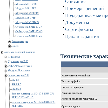
Описание
Модуль MR-17V8
Примеры решений
Модуль MS-17E8
Модуль MS-17E8PP
Поддерживаемые пр
Модуль MS-17H4
Документы
Модуль MS-17H4P2
Субмодуль SMR-17VF
Сертификаты
Субмодуль SMR-17VO
Цена и гарантия
Субмодуль SMR-17VS
Регенераторы
Шасси
Системы видеонаблюдения
Технические хара
IP-камеры
Прожекторы PoE
DSLAM/Коммутатор
Модули IP-камеры
Коммутаторы PoE
Количество интерфейсов
SG-1E
Тип интерфейса
SG-1S-0
Скорость передачи
SG-1S-1
Режимы передачи
Базовая платформа SG-17S-1RU-CP1-
2ETH/220VAC-W3
Автоопределение MDI/MDI-X
Базовая платформа SG-17S-1RU-CP1-
2ETH/DC
Среда передачи