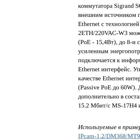
коммутатора Sigrand 
внешним источником п
Ethernet с технологие
2ETH/220VAC-W3 может 
(PoE - 15,4Вт), до 8-и
усиленным энергопотр
подключается к инфор
Ethernet интерфейс. 
качестве Ethernet инт
(Passive PoE до 60W).
дополнительно в сост
15.2 Мбит/c MS-17H4 
Используемые в приме
IPcam-1,2/DM368/MT