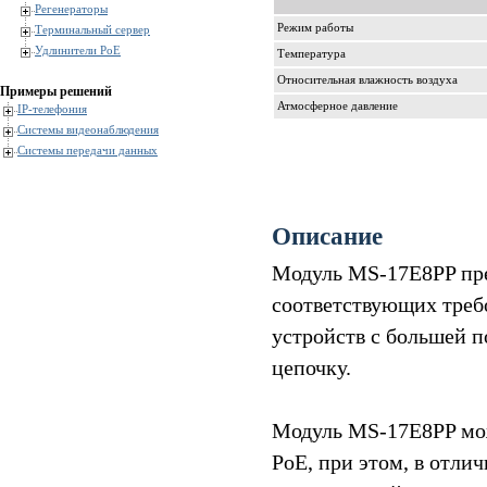
Регенераторы
Режим работы
Терминальный сервер
Удлинители PoE
Температура
Относительная влажность воздуха
Примеры решений
Атмосферное давление
IP-телефония
Системы видеонаблюдения
Системы передачи данных
Описание
Модуль MS-17E8PP пре
соответствующих требов
устройств с большей 
цепочку.
Модуль MS-17E8PP мож
PoE, при этом, в отли