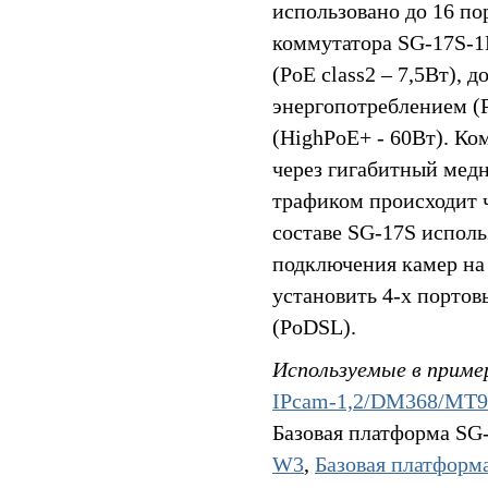
использовано до 16 пор
коммутатора SG-17S-
(PoE class2 – 7,5Вт), д
энергопотреблением (P
(HighPoE+ - 60Вт). К
через гигабитный медн
трафиком происходит ч
составе SG-17S исполь
подключения камер на
установить 4-х порто
(PoDSL).
Используемые в приме
IPcam-1,2/DM368/MT
Базовая платформа SG
W3
,
Базовая платфор