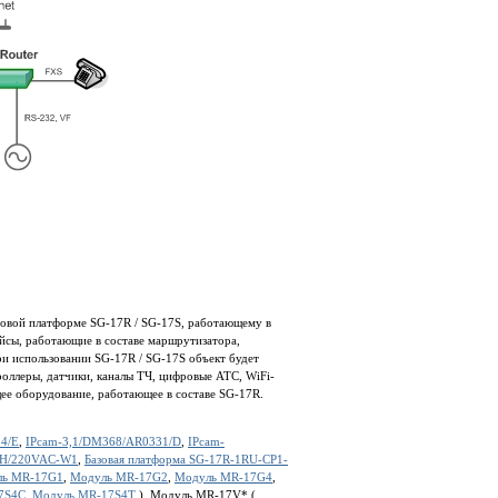
азовой платформе SG-17R / SG-17S, работающему в
йсы, работающие в составе маршрутизатора,
ри использовании SG-17R / SG-17S объект будет
оллеры, датчики, каналы ТЧ, цифровые АТС, WiFi-
ее оборудование, работающее в составе SG-17R.
4/E
,
IPcam-3,1/DM368/AR0331/D
,
IPcam-
ETH/220VAC-W1
,
Базовая платформа SG-17R-1RU-CP1-
ль MR-17G1
,
Модуль MR-17G2
,
Модуль MR-17G4
,
7S4C
,
Модуль MR-17S4T
), Модуль MR-17V* (