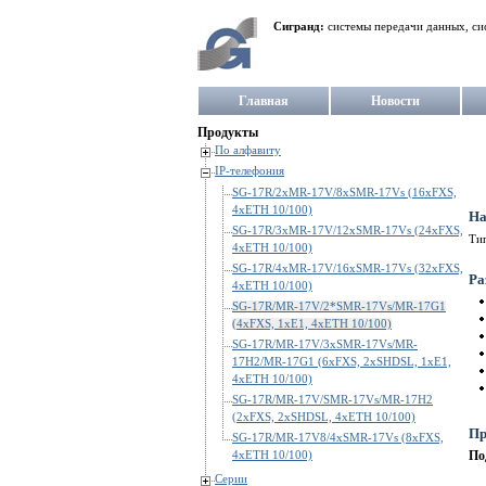
Сигранд:
системы передачи данных, си
Главная
Новости
Продукты
По алфавиту
IP-телефония
SG-17R/2xMR-17V/8xSMR-17Vs (16xFXS,
4xETH 10/100)
На
SG-17R/3xMR-17V/12xSMR-17Vs (24xFXS,
Тип
4xETH 10/100)
SG-17R/4xMR-17V/16xSMR-17Vs (32xFXS,
Ра
4xETH 10/100)
SG-17R/MR-17V/2*SMR-17Vs/MR-17G1
(4xFXS, 1xE1, 4xETH 10/100)
SG-17R/MR-17V/3xSMR-17Vs/MR-
17H2/MR-17G1 (6xFXS, 2xSHDSL, 1xE1,
4xETH 10/100)
SG-17R/MR-17V/SMR-17Vs/MR-17H2
(2xFXS, 2xSHDSL, 4xETH 10/100)
Пр
SG-17R/MR-17V8/4xSMR-17Vs (8xFXS,
4xETH 10/100)
По
Серии