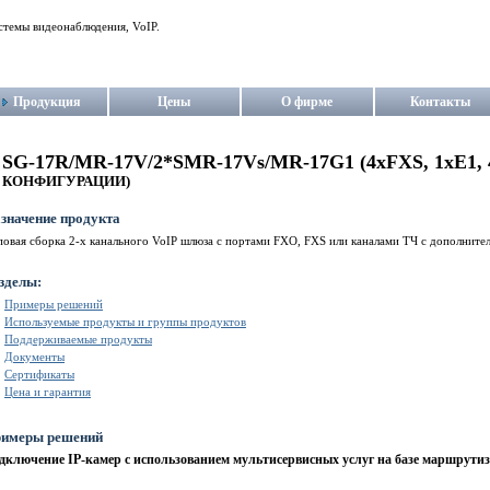
стемы видеонаблюдения, VoIP.
Продукция
Цены
О фирме
Контакты
SG-17R/MR-17V/2*SMR-17Vs/MR-17G1 (4xFXS, 1xE1, 
КОНФИГУРАЦИИ)
значение продукта
овая сборка 2-х канального VoIP шлюза с портами FXO, FXS или каналами ТЧ с дополните
зделы:
Примеры решений
Используемые продукты и группы продуктов
Поддерживаемые продукты
Документы
Сертификаты
Цена и гарантия
имеры решений
дключение IP-камер с использованием мультисервисных услуг на базе маршрутиз