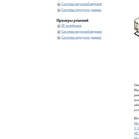
Системы видеонаблюдения
Системы передачи данных
Примеры решений
IP-телефония
Системы видеонаблюдения
Системы передачи данных
Оп
Наз
ре
поз
обе
ус
Ис
Мо
3,
4E
Мо