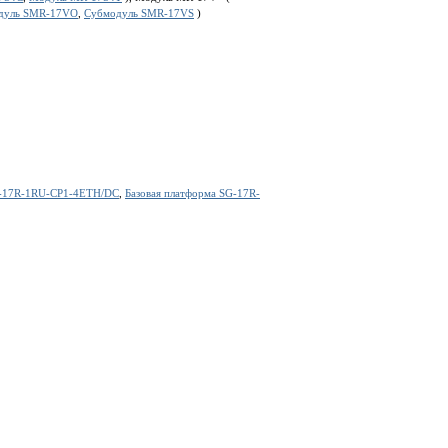
дуль SMR-17VO
,
Субмодуль SMR-17VS
)
G-17R-1RU-CP1-4ETH/DC
,
Базовая платформа SG-17R-