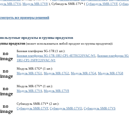
дуль MR-17V4
,
Модуль MR-17V8
), Субмодуль SMR-17V* (
Субмодуль SMR-17VF
,
Субмо
смотреть все примеры решений
пользуемые продукты и группы продуктов
уппы продуктов
:
(может использоваться любой продукт из группы продуктов)
Базовая платформа SG-17R (1 шт.):
Базовая платформа SG-17R-1RU-CP1-4ETH/220VAC-W1
,
Базовая платформа S
1RU-CP2-3SFP/220VAC-W1
Модуль MR-17G* (1 шт.):
Модуль MR-17G1
,
Модуль MR-17G2
,
Модуль MR-17G4
,
Модуль MR-17G8
Модуль MR-17V* (1 шт.):
Модуль MR-17V4
,
Модуль MR-17V8
Субмодуль SMR-17V* (2 шт.):
Субмодуль SMR-17VF
,
Субмодуль SMR-17VO
,
Субмодуль SMR-17VS