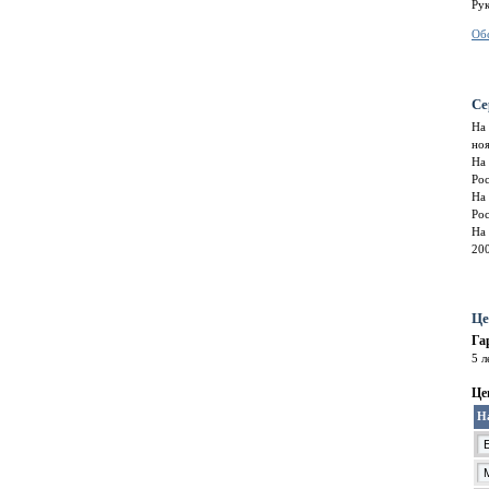
Ру
Об
Се
На
но
На
Ро
На
Ро
На
20
Це
Га
5 л
Це
Н