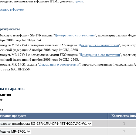
ководство пользователя в формате HTML доступно
здесь
.
судить в форуме
ртификаты
 базовую платформу SG-17R выдана "
Декларация о соответствии
", зарегистрированная Фед
ября 2008 года №СПД-2554.
 модуль MR-17Vs4 с четырьмя каналами FXS выдана "
Декларация о соответствии
", зарегис
ссийской федерации 8 ноября 2008 года №СПД-2568.
 модуль MR-17Vo4 с четырьмя каналами FXO выдана "
Декларация о соответствии
", зарегис
ссийской федерации 8 ноября 2008 года №СПД-2565.
 модуль MR-17G1 выдана "
Декларация о соответствии
", зарегистрированная Федеральным А
08 года №СПД-2556.
на и гарантия
рантия
ет
на
азвание продукта
Количество (шт.
1
1