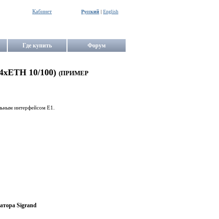
Кабинет
Русский
|
English
Где купить
Форум
4xETH 10/100)
(ПРИМЕР
льным интерфейсом E1.
атора Sigrand