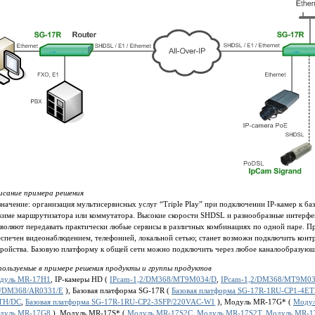
исание примера решения
начение: организация мультисервисных услуг “Triple Play” при подключении IP-камер к б
жиме маршрутизатора или коммутатора. Высокие скорости SHDSL и разнообразные интерфе
воляют передавать практически любые сервисы в различных комбинациях по одной паре. П
спечен видеонаблюдением, телефонией, локальной сетью; станет возможн подключить контр
тройства. Базовую платформу к общей сети можно подключить через любое каналообразующ
пользуемые в примере решения продукты и группы продуктов
дуль MR-17H1
, IP-камеры HD (
IPcam-1,2/DM368/MT9M034/D
,
IPcam-1,2/DM368/MT9M03
1/DM368/AR0331/E
), Базовая платформа SG-17R (
Базовая платформа SG-17R-1RU-CP1-4
TH/DC
,
Базовая платформа SG-17R-1RU-CP2-3SFP/220VAC-W1
), Модуль MR-17G* (
Моду
дуль MR-17G8
), Модуль MR-17S* (
Модуль MR-17S2C
,
Модуль MR-17S2T
,
Модуль MR-1