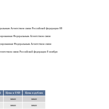
еральным Агентством связи Российской федерации 08
трированная Федеральным Агентством связи
трированная Федеральным Агентством связи
гентством связи Российской федерации 8 ноября
)
Цена в USD
Цена в рублях
заказ
заказ
заказ
заказ