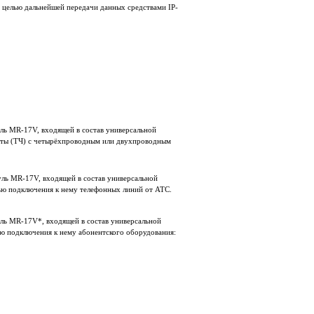
с целью дальнейшей передачи данных средствами IP-
ль MR-17V, входящей в состав универсальной
тоты (ТЧ) с четырёхпроводным или двухпроводным
ль MR-17V, входящей в состав универсальной
ью подключения к нему телефонных линий от АТС.
ль MR-17V*, входящей в состав универсальной
ю подключения к нему абонентского оборудования: