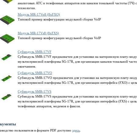
аналоговых АТС и телефонных аппаратов или каналов тональной частоты (ТЧ) 
технологии.
Модуль MR-17Vo8 (8xFXO)
Типовой пример конфигурации модульной сборки VoIP
Модуль MR-17Vs8 (8xFXS)
Типовой пример конфигурации модульной сборки VoIP
Субмодуль SMR-17VF
Субмодуль SMR-17VF предназначен для установки на материнскую плату-моду
мультисервисной платформы SG-17R, для организации каналов тональной час
окончанием.
Субмодуль SMR-17VO
Субмодуль SMR-17VO предназначен для установки на материнскую плату-моду
мультисервисной платформы SG-17R, для организации интерфейса (FXO) с цел
Субмодуль SMR-17VS
Субмодуль SMR-17VS предназначен для установки на материнскую плату-моду
мультисервисной платформы SG-17R, для организации интерфейса (FXS) с цель
телефонных аппаратов, модемов и факсов.
кументы
ководство пользователя в формате PDF доступно
здесь
.