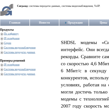
Сигранд:
системы передачи данных, системы видеонаблюдения, VoIP.
Главная
Новости
Продукция
Цены
Продукты
По алфавиту
IP-телефония
SHDSL модемы «Сиг
Серии
Системы видеонаблюдения
интерфейс. Они всегд
Системы передачи данных
рекорды. Сравните са
Примеры решений
со скоростью 4,6 Мбит
IP-телефония
Системы видеонаблюдения
6 Мбит/c в секунд
Системы передачи данных
конкурентов, использу
условиях, работая на
могли достичь только
модемы с технологией
2007 году скорость м