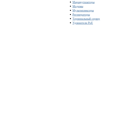
Маршрутизаторы
Модемы
Мультиплексоры
Регенераторы
Терминальный сервер
Удлинители PoE