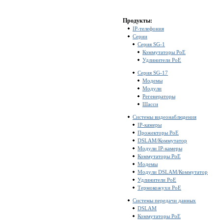
Продукты:
IP-телефония
Серии
Серия SG-1
Коммутаторы PoE
Удлинители PoE
Серия SG-17
Модемы
Модули
Регенераторы
Шасси
Системы видеонаблюдения
IP-камеры
Прожекторы PoE
DSLAM/Коммутатор
Модули IP-камеры
Коммутаторы PoE
Модемы
Модули DSLAM/Коммутатор
Удлинители PoE
Термокожухи PoE
Системы передачи данных
DSLAM
Коммутаторы PoE