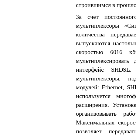
строившимся в прошло
За счет постоянно
мультиплексоры «Си
количества передав
выпускаются настоль
скоростью 6016 кб
мультиплексировать 
интерфейс SHDSL.
мультиплексоры, п
модулей: Ethernet, S
используется много
расширения. Установ
организовывать раб
Максимальная скорос
позволяет переда