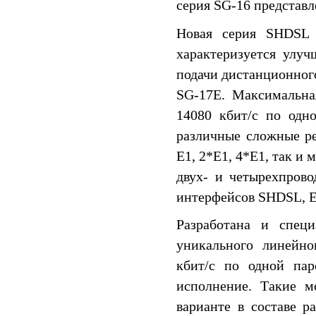
серия SG-16 представ
Новая серия SHDSL 
характеризуется улу
подачи дистанционного
SG-17E. Максимальна
14080 кбит/c по одн
различные сложные р
E1, 2*E1, 4*E1, так и
двух- и четырехпрово
интерфейсов SHDSL, E1
Разработана и спец
уникального линейно
кбит/c по одной пар
исполнение. Такие м
варианте в составе 