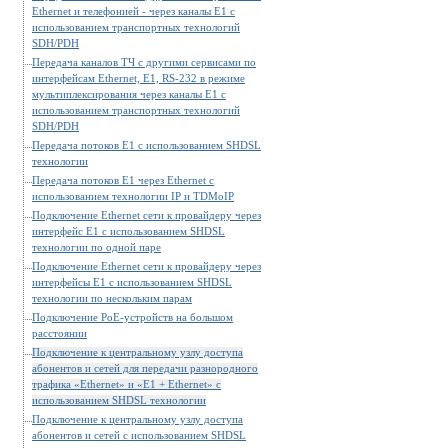
Ethernet и телефонией - через каналы E1 c
использованием транспортных технологий
SDH/PDH
Передача каналов ТЧ с другими сервисами по
интерфейсам Ethernet, E1, RS-232 в режиме
мультиплексирования через каналы E1 c
использованием транспортных технологий
SDH/PDH
Передача потоков E1 с использованием SHDSL
технологии
Передача потоков E1 через Ethernet c
использованием технологии IP и TDMoIP
Подключение Ethernet сети к провайдеру через
интерфейс E1 с использованием SHDSL
технологии по одной паре
Подключение Ethernet сети к провайдеру через
интерфейсы E1 с использованием SHDSL
технологии по нескольким парам
Подключение PoE-устройств на большом
расстоянии
Подключение к центральному узлу доступа
абонентов и сетей для передачи разнородного
трафика «Ethernet» и «E1 + Ethernet» с
использованием SHDSL технологии
Подключение к центральному узлу доступа
абонентов и сетей с использованием SHDSL