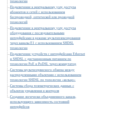
технологии
Подключение к центральному узлу доступа
абонентов и сетей с использованием
беспроводной, оптической или проводной
технологий
Подключение к центральному узлу доступа
оборудования с последовательными
интерфейсами в режиме мультиплексирования
через каналы E1 с использованием SHDSL
технологии
Подключение устройств с интерфейсами Ethernet
и SHDSL c дистанционным питанием по
технологии РоЕ и PoDSL через коммутатор
Системы мультисервисного обмена между
распределенными объектами с использованием
технологии SHDSL по топологии «кольцо»
Системы сбора телеметрических данных с
объектов управления и контроля
Создание логически объединенного канала,
использующего зависимость состояний
интерфейсов