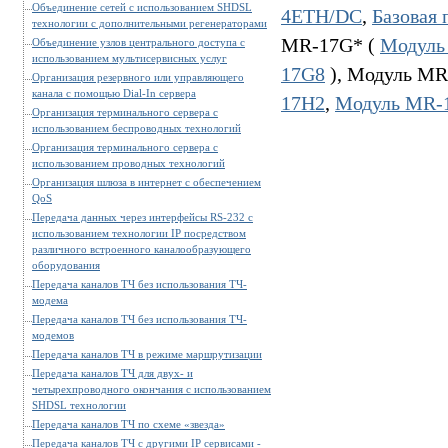
Объединение сетей с использованием SHDSL
4ETH/DC
,
Базовая
технологии с дополнительными регенераторами
MR-17G* (
Модуль
Объединение узлов центрального доступа с
использованием мультисервисных услуг
17G8
), Модуль MR
Организация резервного или управляющего
канала с помощью Dial-In сервера
17H2
,
Модуль MR-
Организация терминального сервера с
использованием беспроводных технологий
Организация терминального сервера с
использованием проводных технологий
Организация шлюза в интернет с обеспечением
QoS
Передача данных через интерфейсы RS-232 с
использованием технологии IP посредством
различного встроенного каналообразующего
оборудования
Передача каналов ТЧ без использования ТЧ-
модема
Передача каналов ТЧ без использования ТЧ-
модемов
Передача каналов ТЧ в режиме маршрутизации
Передача каналов ТЧ для двух- и
четырехпроводного окончания с использованием
SHDSL технологии
Передача каналов ТЧ по схеме «звезда»
Передача каналов ТЧ с другими IP сервисами -