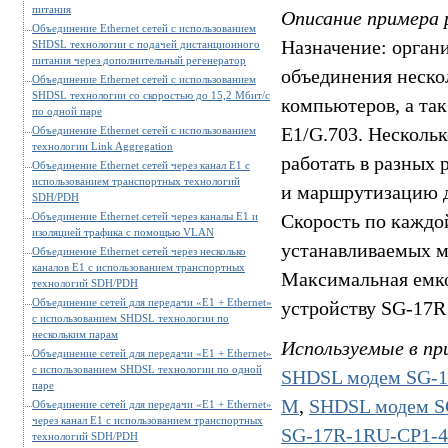
питания
Описание примера 
Объединение Ethernet сетей с использованием
Назначение: органи
SHDSL технологии с подачей дистанционного
питания через дополнительный регенератор
объединения неско
Объединение Ethernet сетей с использованием
SHDSL технологии со скоростью до 15,2 Мбит/c
компьютеров, а та
по одной паре
E1/G.703. Несколь
Объединение Ethernet сетей с использованием
технологии Link Aggregation
работать в разных
Объединение Ethernet сетей через канал E1 c
использованием транспортных технологий
и маршрутизацию д
SDH/PDH
Объединение Ethernet сетей через каналы E1 и
Скорость по каждо
изоляцией трафика с помощью VLAN
устанавливаемых м
Объединение Ethernet сетей через несколько
каналов E1 c использованием транспортных
Максимальная емко
технологий SDH/PDH
Объединение сетей для передачи «E1 + Ethernet»
устройству SG-17R
с использованием SHDSL технологии по
нескольким парам
Используемые в пр
Объединение сетей для передачи «E1 + Ethernet»
с использованием SHDSL технологии по одной
SHDSL модем SG-
паре
M
,
SHDSL модем S
Объединение сетей для передачи «E1 + Ethernet»
через канал E1 c использованием транспортных
SG-17R-1RU-CP1-
технологий SDH/PDH