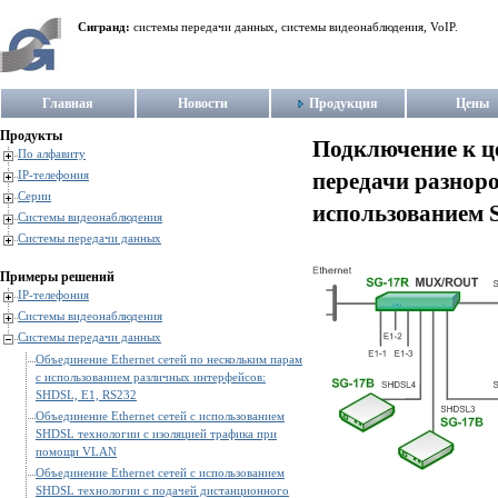
Сигранд:
системы передачи данных, системы видеонаблюдения, VoIP.
Главная
Новости
Продукция
Цены
Продукты
Подключение к це
По алфавиту
передачи разноро
IP-телефония
Серии
использованием 
Системы видеонаблюдения
Системы передачи данных
Примеры решений
IP-телефония
Системы видеонаблюдения
Системы передачи данных
Объединение Ethernet сетей по нескольким парам
с использованием различных интерфейсов:
SHDSL, E1, RS232
Объединение Ethernet сетей с использованием
SHDSL технологии с изоляцией трафика при
помощи VLAN
Объединение Ethernet сетей с использованием
SHDSL технологии с подачей дистанционного