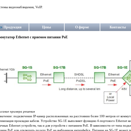
стемы видеонаблюдения, VoIP.
Продукция
Цены
О фирме
Контакты
ммутатор Ethernet с приемом питания PoE
исание примера решения
начение: подключение IP-камер расположенных на расстоянии более 100 метров от коммут
имизация прокладки кабеля. Устройство SG‐1E выполняет функцию 4‐портового Ethernet к
чных Ethernet устройств, так и для устройств c питанием PoE. В зависимости от типа по
ание PoE или отключить подачу PoE на выбранном интерфейсе. Питание на SG‐1E может по