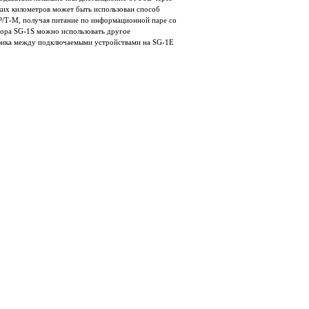
ких километров может быть использован способ
/T‐M, получая питание по информационной паре со
ора SG‐1S можно использовать другое
афика между подключаемыми устройствами на SG‐1E