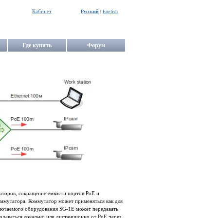
Кабинет
Русский
|
English
Где купить
Форум
аторов, сокращение емкости портов PoE и
оммутатора. Коммутатор может применяться как для
дключаемого оборудования SG‐1E может передавать
даваться локально или дистанционно от PoE через