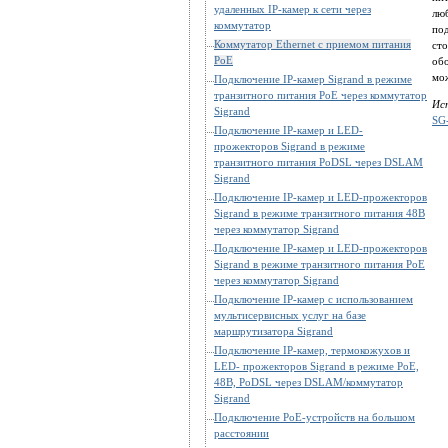
удаленных IP-камер к сети через
люб
коммутатор
по
Коммутатор Ethernet с приемом питания
ст
PoE
об
мо
Подключение IP-камер Sigrand в режиме
транзитного питания PoE через коммутатор
Ис
Sigrand
SG
Подключение IP-камер и LED-
прожекторов Sigrand в режиме
транзитного питания PoDSL через DSLAM
Sigrand
Подключение IP-камер и LED-прожекторов
Sigrand в режиме транзитного питания 48В
через коммутатор Sigrand
Подключение IP-камер и LED-прожекторов
Sigrand в режиме транзитного питания PoE
через коммутатор Sigrand
Подключение IP-камер с использованием
мультисервисных услуг на базе
маршрутизатора Sigrand
Подключение IP-камер, термокожухов и
LED- прожекторов Sigrand в режиме PoE,
48В, PoDSL через DSLAM/коммутатор
Sigrand
Подключение PoE-устройств на большом
расстоянии