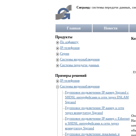
Сигранд:
системы передачи данных, си
Главная
Новости
Продукты
Ко
По алфавиту
IP-телефония
Серии
Системы видеонаблюдения
Системы передачи данных
Примеры решений
IP-телефония
Системы видеонаблюдения
Групповое подключение IP-камер Sigrand c
SHDSL интерфейсами к сети через DSLAM
Sigrand
Групповое подключение IP-камер к сети
через коммутатор Sigrand
Оп
Групповое подключение IP-камер с Ethernet
Наз
и SHDSL интерфейсами к сети через
опт
коммутатор Sigrand
обы
Групповое подключение локальных и
пит