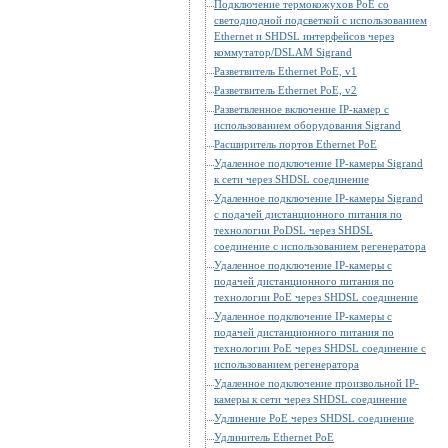
Подключение термокожухов PoE со
светодиодной подсветкой с использованием
Ethernet и SHDSL интерфейсов через
коммутатор/DSLAM Sigrand
Разветвитель Ethernet PoE, v1
Разветвитель Ethernet PoE, v2
Разветвленное включение IP-камер с
использованием оборудования Sigrand
Расширитель портов Ethernet PoE
Удаленное подключение IP-камеры Sigrand
к сети через SHDSL соединение
Удаленное подключение IP-камеры Sigrand
с подачей дистанционного питания по
технологии PoDSL через SHDSL
соединение с использованием регенератора
Удаленное подключение IP-камеры с
подачей дистанционного питания по
технологии PoE через SHDSL соединение
Удаленное подключение IP-камеры с
подачей дистанционного питания по
технологии PoE через SHDSL соединение с
использованием регенератора
Удаленное подключение произвольной IP-
камеры к сети через SHDSL соединение
Удлинение PoE через SHDSL соединение
Удлинитель Ethernet PoE