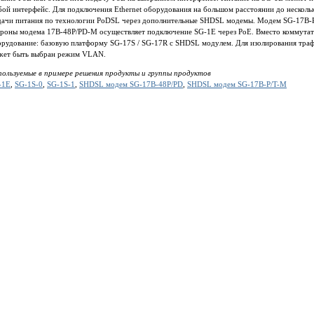
ой интерфейс. Для подключения Ethernet оборудования на большом расстоянии до несколь
дачи питания по технологии PoDSL через дополнительные SHDSL модемы. Модем SG‐17B-P
ороны модема 17B-48P/PD‐M осуществляет подключение SG‐1E через PoE. Вместо коммутат
орудование: базовую платформу SG‐17S / SG-17R с SHDSL модулем. Для изолирования тр
жет быть выбран режим VLAN.
пользуемые в примере решения продукты и группы продуктов
-1E
,
SG-1S-0
,
SG-1S-1
,
SHDSL модем SG-17B-48P/PD
,
SHDSL модем SG-17B-P/T-M