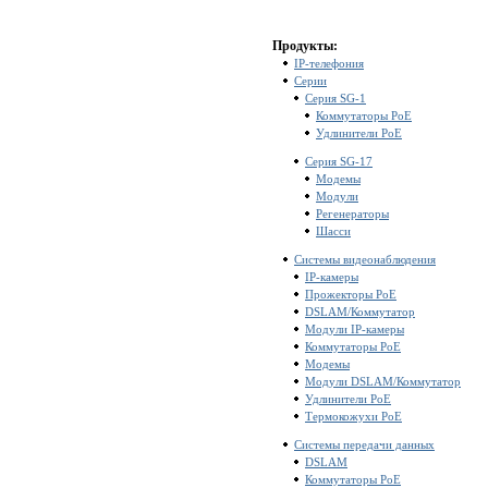
Продукты:
IP-телефония
Серии
Серия SG-1
Коммутаторы PoE
Удлинители PoE
Серия SG-17
Модемы
Модули
Регенераторы
Шасси
Системы видеонаблюдения
IP-камеры
Прожекторы PoE
DSLAM/Коммутатор
Модули IP-камеры
Коммутаторы PoE
Модемы
Модули DSLAM/Коммутатор
Удлинители PoE
Термокожухи PoE
Системы передачи данных
DSLAM
Коммутаторы PoE