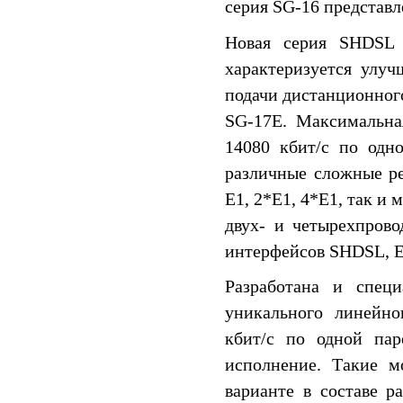
серия SG-16 представ
Новая серия SHDSL 
характеризуется улу
подачи дистанционного
SG-17E. Максимальна
14080 кбит/c по одн
различные сложные р
E1, 2*E1, 4*E1, так и
двух- и четырехпрово
интерфейсов SHDSL, E1
Разработана и спец
уникального линейно
кбит/c по одной пар
исполнение. Такие м
варианте в составе 