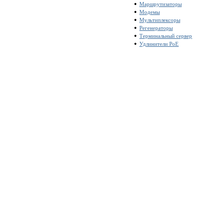
Маршрутизаторы
Модемы
Мультиплексоры
Регенераторы
Терминальный сервер
Удлинители PoE