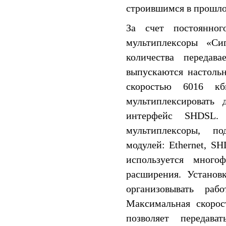
строившимся в прошло
За счет постоянно
мультиплексоры «Си
количества передав
выпускаются настоль
скоростью 6016 кб
мультиплексировать 
интерфейс SHDSL.
мультиплексоры, п
модулей: Ethernet, S
используется много
расширения. Установ
организовывать раб
Максимальная скорос
позволяет переда