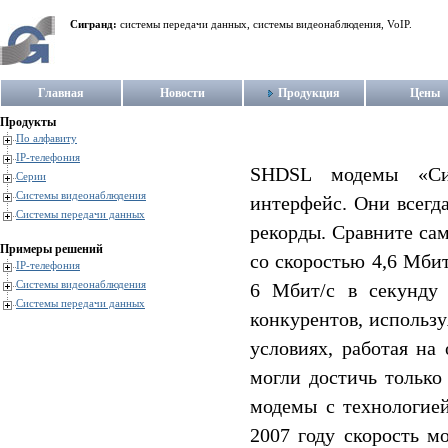
Сигранд:
системы передачи данных, системы видеонаблюдения, VoIP.
Главная
Новости
Продукция
Цены
Продукты
По алфавиту
IP-телефония
SHDSL модемы «Сиг
Серии
Системы видеонаблюдения
интерфейс. Они всегд
Системы передачи данных
рекорды. Сравните са
Примеры решений
со скоростью 4,6 Мбит
IP-телефония
Системы видеонаблюдения
6 Мбит/c в секунд
Системы передачи данных
конкурентов, использу
условиях, работая на
могли достичь только
модемы с технологией
2007 году скорость м