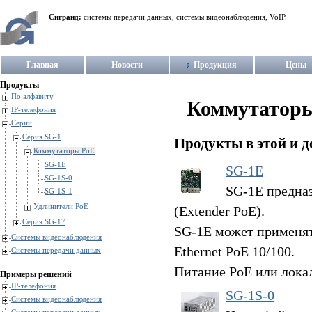
Сигранд:
системы передачи данных, системы видеонаблюдения, VoIP.
Главная
Новости
Продукция
Цены
Продукты
По алфавиту
Коммутатор
IP-телефония
Серии
Серия SG-1
Продукты в этой и д
Коммутаторы PoE
SG-1E
SG-1E
SG-1S-0
SG-1E предназ
SG-1S-1
Удлинители PoE
(Extender PoE).
Серия SG-17
SG-1E может применять
Системы видеонаблюдения
Ethernet PoE 10/100.
Системы передачи данных
Питание PoE или лока
Примеры решений
IP-телефония
SG-1S-0
Системы видеонаблюдения