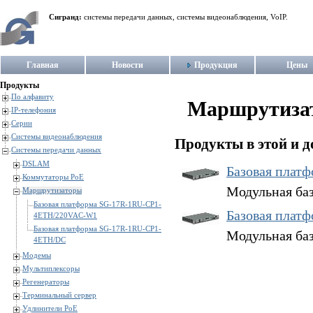
Сигранд:
системы передачи данных, системы видеонаблюдения, VoIP.
Главная
Новости
Продукция
Цены
Продукты
По алфавиту
Маршрутиза
IP-телефония
Серии
Системы видеонаблюдения
Продукты в этой и д
Системы передачи данных
DSLAM
Базовая плат
Коммутаторы PoE
Модульная ба
Маршрутизаторы
Базовая платформа SG-17R-1RU-CP1-
Базовая плат
4ETH/220VAC-W1
Базовая платформа SG-17R-1RU-CP1-
Модульная баз
4ETH/DC
Модемы
Мультиплексоры
Регенераторы
Терминальный сервер
Удлинители PoE