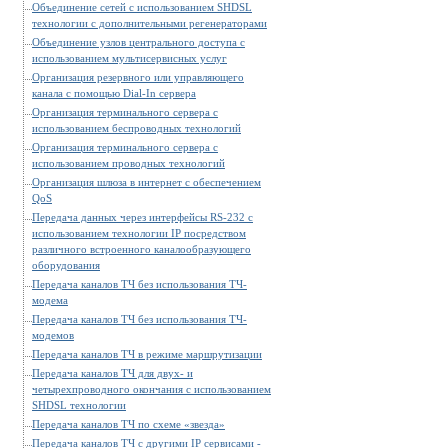
Объединение сетей с использованием SHDSL
технологии с дополнительными регенераторами
Объединение узлов центрального доступа с
использованием мультисервисных услуг
Организация резервного или управляющего
канала с помощью Dial-In сервера
Организация терминального сервера с
использованием беспроводных технологий
Организация терминального сервера с
использованием проводных технологий
Организация шлюза в интернет с обеспечением
QoS
Передача данных через интерфейсы RS-232 с
использованием технологии IP посредством
различного встроенного каналообразующего
оборудования
Передача каналов ТЧ без использования ТЧ-
модема
Передача каналов ТЧ без использования ТЧ-
модемов
Передача каналов ТЧ в режиме маршрутизации
Передача каналов ТЧ для двух- и
четырехпроводного окончания с использованием
SHDSL технологии
Передача каналов ТЧ по схеме «звезда»
Передача каналов ТЧ с другими IP сервисами -