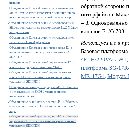
питания
обратной стороне 
Объединение Ethernet сетей с использованием
SHDSL технологии с подачей дистанционного
интерфейсов. Макс
питания через дополнительный регенератор
– 8. Одновременно
Объединение Ethernet сетей с использованием
SHDSL технологии со скоростью до 15,2 Мбит/c
каналов E1/G.703.
по одной паре
Объединение Ethernet сетей с использованием
Используемые в пр
технологии Link Aggregation
Объединение Ethernet сетей через канал E1 c
Базовая платформа
использованием транспортных технологий
SDH/PDH
4ETH/220VAC-W1
Объединение Ethernet сетей через каналы E1 и
платформа SG-17
изоляцией трафика с помощью VLAN
Объединение Ethernet сетей через несколько
MR-17G1
,
Модуль
каналов E1 c использованием транспортных
технологий SDH/PDH
Объединение сетей для передачи «E1 + Ethernet»
с использованием SHDSL технологии по
нескольким парам
Объединение сетей для передачи «E1 + Ethernet»
с использованием SHDSL технологии по одной
паре
Объединение сетей для передачи «E1 + Ethernet»
через канал E1 c использованием транспортных
технологий SDH/PDH