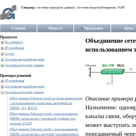
Сигранд:
системы передачи данных, системы видеонаблюдения, VoIP.
Главная
Новости
Продукция
Цены
Продукты
Объединение сете
По алфавиту
использованием 
IP-телефония
Серии
Системы видеонаблюдения
Системы передачи данных
Примеры решений
IP-телефония
Системы видеонаблюдения
Системы передачи данных
Описание примера 
Объединение Ethernet сетей по нескольким парам
с использованием различных интерфейсов:
Назначение: однов
SHDSL, E1, RS232
Объединение Ethernet сетей с использованием
каналы связи, обор
SHDSL технологии с изоляцией трафика при
помощи VLAN
может выступать лю
Объединение Ethernet сетей с использованием
передаваемый через
SHDSL технологии с подачей дистанционного