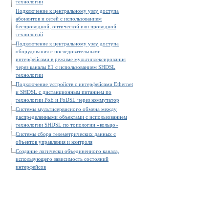
технологии
Подключение к центральному узлу доступа
абонентов и сетей с использованием
беспроводной, оптической или проводной
технологий
Подключение к центральному узлу доступа
оборудования с последовательными
интерфейсами в режиме мультиплексирования
через каналы E1 с использованием SHDSL
технологии
Подключение устройств с интерфейсами Ethernet
и SHDSL c дистанционным питанием по
технологии РоЕ и PoDSL через коммутатор
Системы мультисервисного обмена между
распределенными объектами с использованием
технологии SHDSL по топологии «кольцо»
Системы сбора телеметрических данных с
объектов управления и контроля
Создание логически объединенного канала,
использующего зависимость состояний
интерфейсов