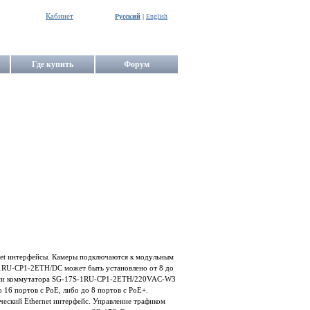
Кабинет
Русский
|
English
Где купить
Форум
net интерфейсы. Камеры подключаются к модульным
-1RU-CP1-2ETH/DC может быть установлено от 8 до
 шасси коммутатора SG-17S-1RU-CP1-2ETH/220VAC-W3
о 16 портов с PoE, либо до 8 портов с PoE+.
еский Ethernet интерфейс. Управление трафиком