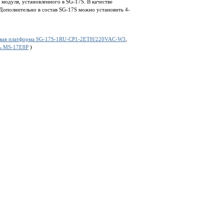
модуля, установленного в SG-17S. В качестве
Дополнительно в состав SG-17S можно установить 4-
овая платформа SG-17S-1RU-CP1-2ETH/220VAC-W3
,
ь MS-17E8P
)