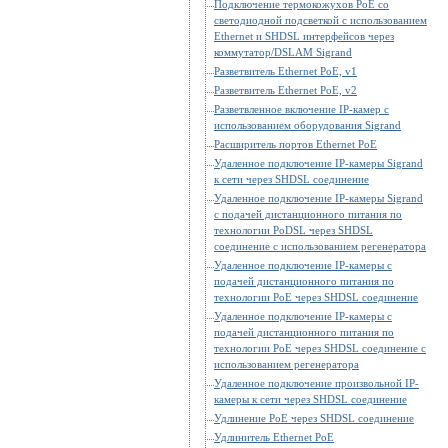
Подключение термокожухов PoE со
светодиодной подсветкой с использованием
Ethernet и SHDSL интерфейсов через
коммутатор/DSLAM Sigrand
Разветвитель Ethernet PoE, v1
Разветвитель Ethernet PoE, v2
Разветвленное включение IP-камер с
использованием оборудования Sigrand
Расширитель портов Ethernet PoE
Удаленное подключение IP-камеры Sigrand
к сети через SHDSL соединение
Удаленное подключение IP-камеры Sigrand
с подачей дистанционного питания по
технологии PoDSL через SHDSL
соединение с использованием регенератора
Удаленное подключение IP-камеры с
подачей дистанционного питания по
технологии PoE через SHDSL соединение
Удаленное подключение IP-камеры с
подачей дистанционного питания по
технологии PoE через SHDSL соединение с
использованием регенератора
Удаленное подключение произвольной IP-
камеры к сети через SHDSL соединение
Удлинение PoE через SHDSL соединение
Удлинитель Ethernet PoE