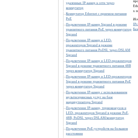
про
удаленных IP-камер к сети через
Eth
коммутатор
х 
Коммутатор Ethernet с приемом питания
PoE
Ис
IP
Подключение IP-камер Sigrand в режиме
Ба
транзитного питания PoE через коммутатор
Sigrand
Подключение IP-камер и LED-
прожекторов Sigrand в режиме
транзитного питания PoDSL через DSLAM
Sigrand
Подключение IP-камер и LED-прожекторов
Sigrand в режиме транзитного питания 48В
через коммутатор Sigrand
Подключение IP-камер и LED-прожекторов
Sigrand в режиме транзитного питания PoE
через коммутатор Sigrand
Подключение IP-камер с использованием
мультисервисных услуг на базе
маршрутизатора Sigrand
Подключение IP-камер, термокожухов и
LED- прожекторов Sigrand в режиме PoE,
48В, PoDSL через DSLAM/коммутатор
Sigrand
Подключение PoE-устройств на большом
расстоянии