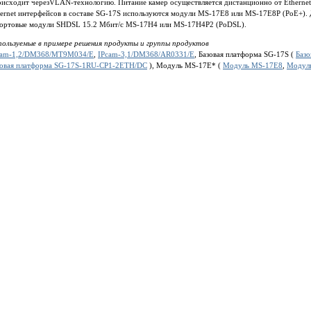
исходит черезVLAN-технологию. Питание камер осуществляется дистанционно от Ethernet 
ernet интерфейсов в составе SG-17S используются модули MS-17E8 или MS-17E8P (PoE+). 
портовые модули SHDSL 15.2 Мбит/c MS-17H4 или MS-17H4P2 (PoDSL).
пользуемые в примере решения продукты и группы продуктов
cam-1,2/DM368/MT9M034/E
,
IPcam-3,1/DM368/AR0331/E
, Базовая платформа SG-17S (
Баз
зовая платформа SG-17S-1RU-CP1-2ETH/DC
), Модуль MS-17E* (
Модуль MS-17E8
,
Модул