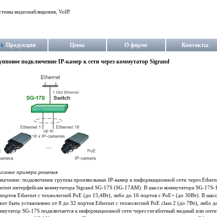
стемы видеонаблюдения, VoIP.
Продукция
Цены
О фирме
Контакты
упповое подключение IP-камер к сети через коммутатор Sigrand
исание примера решения
значение: подключение группы произвольных IP-камер к информационной сети через Ether
hernet интерфейсам коммутатора Sigrand SG-17S (SG-17AM). В шасси коммутатора SG-17S
портов Ethernet с технологией PoE (до 15,4Вт), либо до 16 портов с PoE+ (до 30Вт). В
ет быть установлено от 8 до 32 портов Ethernet с технологией PoE class 2 (до 7Вт), либо д
ммутатор SG-17S подключается к информационной сети через гигабитный медный или оптич