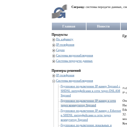
Сигранд:
системы передачи данных, си
Главная
Новости
Продукты
Гр
По алфавиту
IP-телефония
Серии
Системы видеонаблюдения
Системы передачи данных
Примеры решений
IP-телефония
Системы видеонаблюдения
Групповое подключение IP-камер Sigrand c
SHDSL интерфейсами к сети через DSLAM
Sigrand
Групповое подключение IP-камер к сети
Оп
через коммутатор Sigrand
На
Et
Групповое подключение IP-камер с Ethernet
32 
и SHDSL интерфейсами к сети через
мож
коммутатор Sigrand
Ко
Групповое подключение локальных и