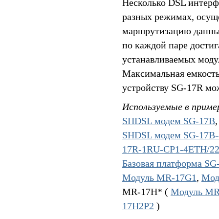
Несколько DSL интерфе
разных режимах, осуще
маршрутизацию данных
по каждой паре достиг
устанавливаемых модул
Максимальная емкость 
устройству SG-17R мо
Используемые в приме
SHDSL модем SG-17B
SHDSL модем SG-17B
17R-1RU-CP1-4ETH/2
Базовая платформа S
Модуль MR-17G1
,
Мод
MR-17H* (
Модуль MR
17H2P2
)