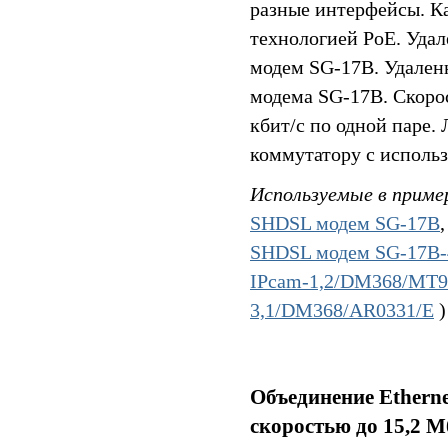
разные интерфейсы. Ка
технологией PoE. Удал
модем SG-17B. Удален
модема SG-17B. Скорос
кбит/c по одной паре.
коммутатору с исполь
Используемые в приме
SHDSL модем SG-17B
SHDSL модем SG-17B
IPcam-1,2/DM368/MT
3,1/DM368/AR0331/E
)
Объединение Etherne
скоростью до 15,2 М