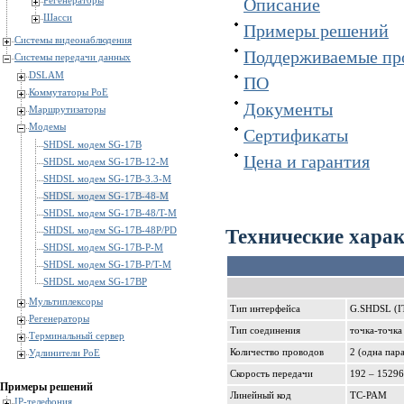
Регенераторы
Описание
Шасси
Примеры решений
Системы видеонаблюдения
Поддерживаемые пр
Системы передачи данных
DSLAM
ПО
Коммутаторы PoE
Документы
Маршрутизаторы
Модемы
Сертификаты
SHDSL модем SG-17B
Цена и гарантия
SHDSL модем SG-17B-12-M
SHDSL модем SG-17B-3.3-M
SHDSL модем SG-17B-48-M
SHDSL модем SG-17B-48/T-M
Технические хара
SHDSL модем SG-17B-48P/PD
SHDSL модем SG-17B-P-M
SHDSL модем SG-17B-P/T-M
SHDSL модем SG-17BP
Мультиплексоры
Тип интерфейса
G.SHDSL (IT
Регенераторы
Тип соединения
точка-точка
Терминальный сервер
Количество проводов
2 (одна пара
Удлинители PoE
Скорость передачи
192 – 15296 
Примеры решений
Линейный код
TC-PAM
IP-телефония