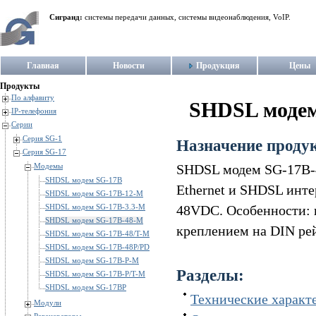
Сигранд:
системы передачи данных, системы видеонаблюдения, VoIP.
Главная
Новости
Продукция
Цены
Продукты
По алфавиту
SHDSL модем
IP-телефония
Серии
Серия SG-1
Назначение проду
Серия SG-17
Модемы
SHDSL модем SG-17B-
SHDSL модем SG-17B
Ethernet и SHDSL инт
SHDSL модем SG-17B-12-M
SHDSL модем SG-17B-3.3-M
48VDC. Особенности: 
SHDSL модем SG-17B-48-M
креплением на DIN рей
SHDSL модем SG-17B-48/T-M
SHDSL модем SG-17B-48P/PD
SHDSL модем SG-17B-P-M
Разделы:
SHDSL модем SG-17B-P/T-M
SHDSL модем SG-17BP
Технические характ
Модули