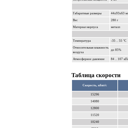
Габаритные размеры
44x93x63 м
Вес
280 г
Материал корпуса
металл
Температура
-35 .. 55 °С
Относительная влажность
до 85%
воздуха
Атмосферное давление
84 .. 107 кП
Таблица скорости
Скорость, кбит/с
15296
14080
12800
11520
10240