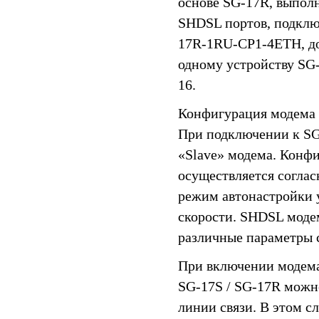
основе SG-17R, выпол
SHDSL портов, подклю
17R-1RU-CP1-4ETH, до
одному устройству SG
16.
Конфигурация модема 
При подключении к SG-
«Slave» модема. Конф
осуществляется соглас
режим автонастройки 
скорости. SHDSL моде
различные параметры 
При включении модема
SG-17S / SG-17R можн
линии связи. В этом с