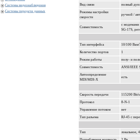
Вид связи
полный дуп
Системы видеонаблюдения
Системы передачи данных
Режимы настройки
ручной / ав
скорости
с модемами
Совместимость
SG-17S, ре
Тип интерфейса
10/100 Base
Количество портов
1
Режим работы
полу- и пол
Совместимость
ANSI/IEEE S
Автоопределение
есть
MDI/MDI-X
Скорость передачи
115200 Bit/s
Протокол
8-N-1
Управление потоком
нет
Тип разъема
RJ-45 с пер
Тип
локальное, 
Потребляемая мощность
2 Вт