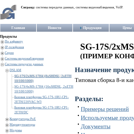
Сигранд:
системы передачи данных, системы видеонаблюдения, VoIP.
Главная
Новости
Продукция
Цены
Продукты
По алфавиту
SG-17S/2xMS
IP-телефония
Серии
(ПРИМЕР КОН
Системы видеонаблюдения
Системы передачи данных
Назначение проду
DSLAM
SG-17S/2xMS-17H4 (8xSHDSL, 2xETH
Типовая сборка 8-и 
10/100/1000)
SG-17S/4xMS-17H4 (16xSHDSL, 2xETH
10/100/1000)
Разделы:
Базовая платформа SG-17S-1RU-CP1-
2ETH/220VAC-W3
Базовая платформа SG-17S-1RU-CP1-
Примеры решений
2ETH/DC
Используемые проду
Коммутаторы PoE
Маршрутизаторы
Документы
Модемы