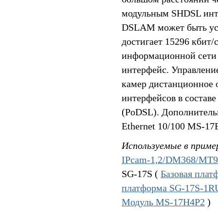
модульным SHDSL инт
DSLAM может быть уст
достигает 15296 кбит/
информационной сети 
интерфейс. Управлени
камер дистанционное 
интерфейсов в состав
(PoDSL). Дополнитель
Ethernet 10/100 MS-17
Используемые в приме
IPcam-1,2/DM368/MT
SG-17S (
Базовая пла
платформа SG-17S-1
Модуль MS-17H4P2
)