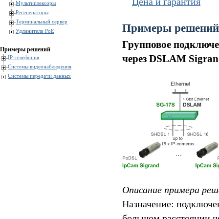
Цена и гарантия
Мультиплексоры
Регенераторы
Терминальный сервер
Примеры решений
Удлинители PoE
Групповое подключе
Примеры решений
через DSLAM Sigran
IP-телефония
Системы видеонаблюдения
Системы передачи данных
Описание примера реш
Назначение: подключе
большом расстоянии ч