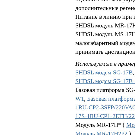
дополнительные реген
Питание в линию при 
SHDSL модуль MR-17H2
SHDSL модуль MS-17H4
малогабаритный моде
принимать дистанцион
Используемые в приме
SHDSL модем SG-17B
SHDSL модем SG-17B
Базовая платформа SG
W1
,
Базовая платфор
1RU-CP2-3SFP/220VA
17S-1RU-CP1-2ETH/2
Модуль MR-17H* (
Мо
Модуль MR-17H2P2
),