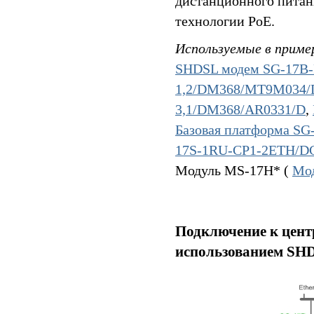
дистанционного питан
технологии PoE.
Используемые в приме
SHDSL модем SG-17B-
1,2/DM368/MT9M034/
3,1/DM368/AR0331/D
,
Базовая платформа S
17S-1RU-CP1-2ETH/D
Модуль MS-17H* (
Мо
Подключение к центр
использованием SH