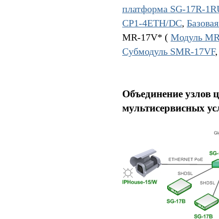
платформа SG-17R-1
CP1-4ETH/DC
,
Базова
MR-17V* (
Модуль MR
Субмодуль SMR-17VF
Объединение узлов ц
мультисервисных ус