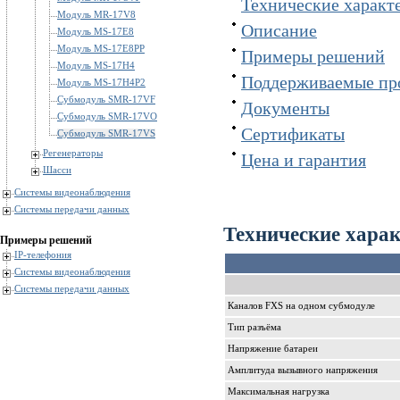
Технические характ
Модуль MR-17V8
Описание
Модуль MS-17E8
Модуль MS-17E8PP
Примеры решений
Модуль MS-17H4
Поддерживаемые пр
Модуль MS-17H4P2
Субмодуль SMR-17VF
Документы
Субмодуль SMR-17VO
Сертификаты
Субмодуль SMR-17VS
Регенераторы
Цена и гарантия
Шасси
Системы видеонаблюдения
Системы передачи данных
Технические хара
Примеры решений
IP-телефония
Системы видеонаблюдения
Системы передачи данных
Каналов FXS на одном субмодуле
Тип разъёма
Напряжение батареи
Амплитуда вызывного напряжения
Максимальная нагрузка