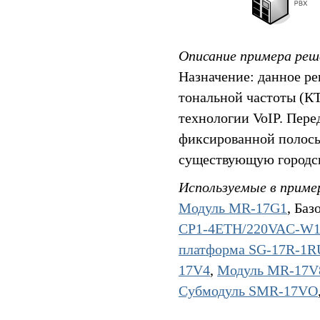
Описание примера реш
Назначение: данное р
тональной частоты (КТ
технологии VoIP. Пер
фиксированной полосы
существующую городск
Используемые в приме
Модуль MR-17G1
, Ба
CP1-4ETH/220VAC-W
платформа SG-17R-1
17V4
,
Модуль MR-17V
Субмодуль SMR-17VO