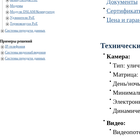
Документы
Модемы
Сертификат
Модули DSLAM/Коммутатор
Удлинители PoE
Цена и гара
Термокожухи PoE
Системы передачи данных
Примеры решений
Технически
IP-телефония
Системы видеонаблюдения
Камера:
Системы передачи данных
Тип: улич
Матрица: 
День/ночь
Минимальн
Электронн
Динамичес
Видео:
Видеопото