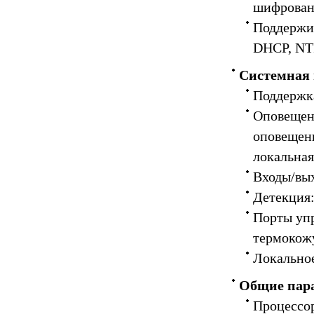
шифрован
Поддержи
DHCP, NTP
Системная 
Поддержк
Оповещени
оповещени
локальная
Входы/вых
Детекция:
Порты уп
термокожу
Локальное
Общие пар
Процессо