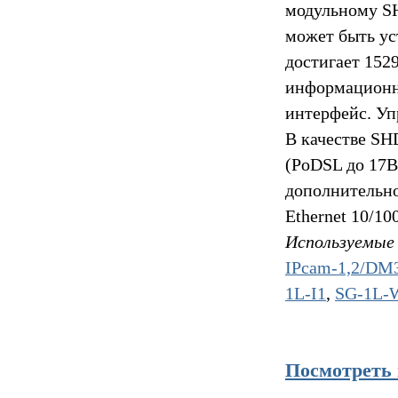
модульному S
может быть ус
достигает 152
информационно
интерфейс. Уп
В качестве SH
(PoDSL до 17В
дополнительно
Ethernet 10/1
Используемые 
IPcam-1,2/D
1L-I1
,
SG-1L-
Посмотреть