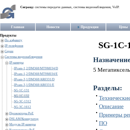
Сигранд:
системы передачи данных, системы видеонаблюдения, VoIP.
Главная
Новости
Продукция
Цены
Продукты
По алфавиту
SG-1C-
IP-телефония
Серии
Системы видеонаблюдения
Назначение
IP-камеры
5 Мегапиксель
IPcam-1,2/DM368/MT9M034/D
IPcam-1,2/DM368/MT9M034/E
IPcam-3,1/DM368/AR0331/D
IPcam-3,1/DM368/AR0331/E
Разделы:
SG-1C-131
SG-1C-132
Технические
SG-3C-1312
Описание
SG-3C-1612
Примеры р
Прожекторы PoE
DSLAM/Коммутатор
ПО
Модули IP-камеры
Коммутаторы PoE