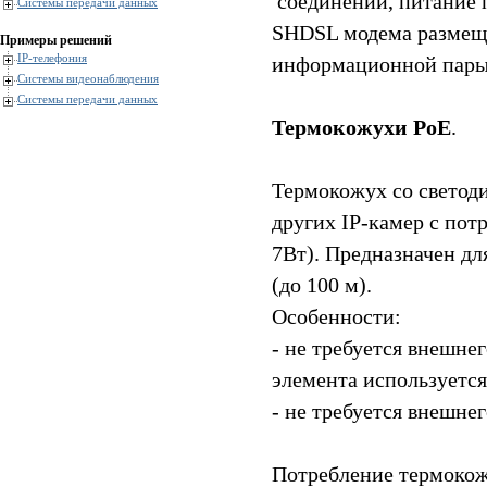
соединений, питание 
Системы передачи данных
SHDSL модема размеща
Примеры решений
IP-телефония
информационной пары
Системы видеонаблюдения
Системы передачи данных
Термокожухи PoE
.
Термокожух со светоди
других IP-камер с пот
7Вт). Предназначен дл
(до 100 м).
Особенности:
- не требуется внешнег
элемента используетс
- не требуется внешне
Потребление термокожу