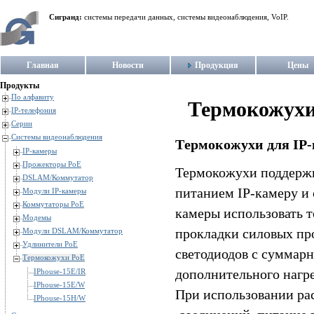
Сигранд:
системы передачи данных, системы видеонаблюдения, VoIP.
Главная
Новости
Продукция
Цены
Продукты
По алфавиту
Термокожухи
IP-телефония
Серии
Системы видеонаблюдения
Tермокожухи для IP-
IP-камеры
Прожекторы PoE
Термокожухи поддержи
DSLAM/Коммутатор
питанием IP-камеру и 
Модули IP-камеры
Коммутаторы PoE
камеры использовать 
Модемы
прокладки силовых про
Модули DSLAM/Коммутатор
Удлинители PoE
светодиодов с суммар
Термокожухи PoE
дополнительного нагр
IPhouse-15E/IR
IPhouse-15E/W
При использовании ра
IPhouse-15H/W