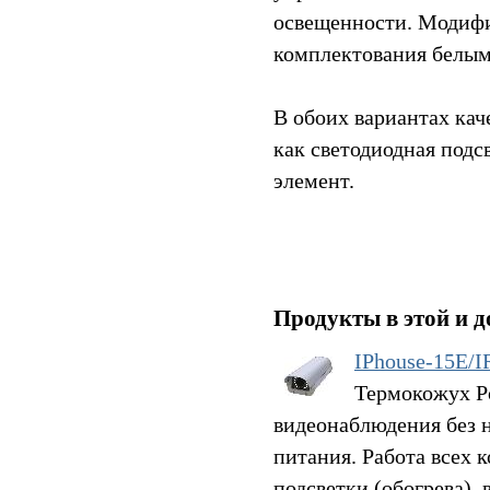
освещенности. Модиф
комплектования белым
В обоих вариантах кач
как светодиодная подс
элемент.
Продукты в этой и д
IPhouse-15E/I
Термокожух Po
видеонаблюдения без 
питания. Работа всех 
подсветки (обогрева),